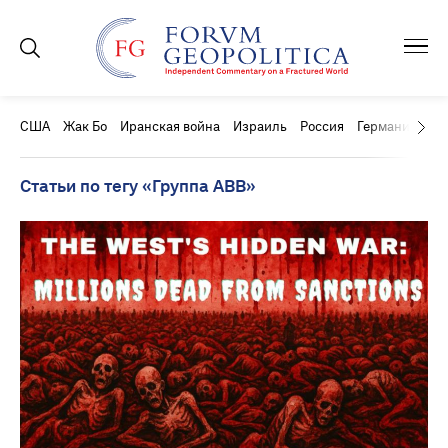
США
Жак Бо
Иранская война
Израиль
Россия
Германия
Ки
Статьи по тегу «Группа ABB»