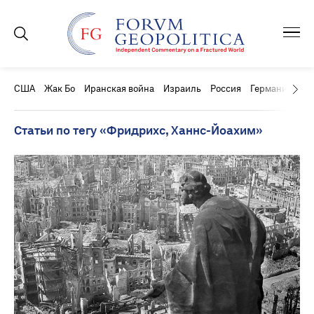
США
Жак Бо
Иранская война
Израиль
Россия
Германия
Ки
Статьи по тегу «Фридрихс, Ханнс-Йоахим»