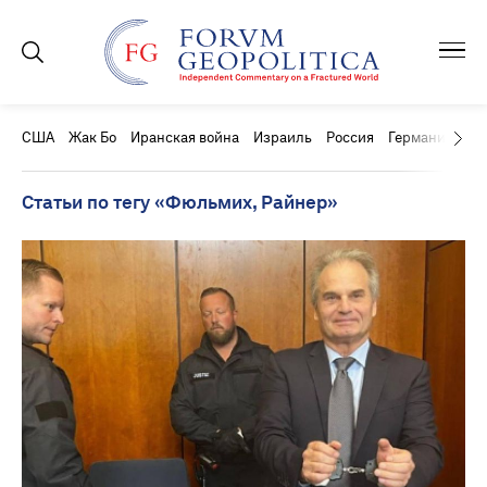
США
Жак Бо
Иранская война
Израиль
Россия
Германия
Ки
Статьи по тегу «Фюльмих, Райнер»