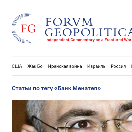
США
Жак Бо
Иранская война
Израиль
Россия
Статьи по тегу «Банк Менатеп»