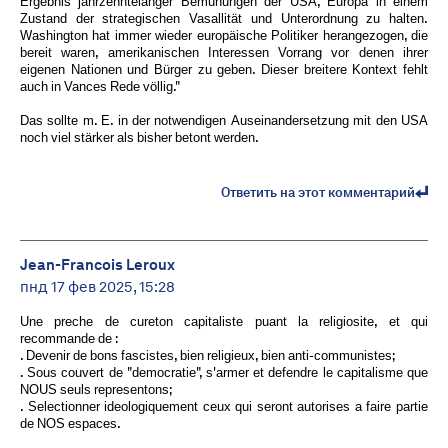
Ergebnis jahrzehntelanger Bemühungen der USA, Europa in einem
Zustand der strategischen Vasallität und Unterordnung zu halten.
Washington hat immer wieder europäische Politiker herangezogen, die
bereit waren, amerikanischen Interessen Vorrang vor denen ihrer
eigenen Nationen und Bürger zu geben. Dieser breitere Kontext fehlt
auch in Vances Rede völlig."
Das sollte m. E. in der notwendigen Auseinandersetzung mit den USA
noch viel stärker als bisher betont werden.
Ответить на этот комментарий
Jean-Francois Leroux
пнд 17 фев 2025, 15:28
Une preche de cureton capitaliste puant la religiosite, et qui
recommande de :
. Devenir de bons fascistes, bien religieux, bien anti-communistes;
. Sous couvert de "democratie", s'armer et defendre le capitalisme que
NOUS seuls representons;
. Selectionner ideologiquement ceux qui seront autorises a faire partie
de NOS espaces.