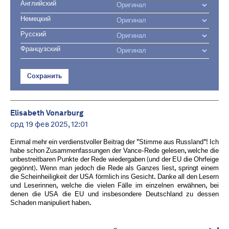
Английский
Немецкий
Русский
Французский
Сохранить
Elisabeth Vonarburg
срд 19 фев 2025, 12:01
Einmal mehr ein verdienstvoller Beitrag der "Stimme aus Russland"! Ich
habe schon Zusammenfassungen der Vance-Rede gelesen, welche die
unbestreitbaren Punkte der Rede wiedergaben (und der EU die Ohrfeige
gegönnt). Wenn man jedoch die Rede als Ganzes liest, springt einem
die Scheinheiligkeit der USA förmlich ins Gesicht. Danke all den Lesern
und Leserinnen, welche die vielen Fälle im einzelnen erwähnen, bei
denen die USA die EU und insbesondere Deutschland zu dessen
Schaden manipuliert haben.