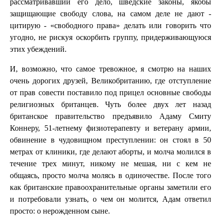
рассматривавший его дело, шведские законы, якобы
защищающие свободу слова, на самом деле не дают -
цитирую - «свободного права» делать или говорить что
угодно, не рискуя оскорбить группу, придерживающуюся
этих убеждений.
И, возможно, что самое тревожное, я смотрю на наших
очень дорогих друзей, Великобританию, где отступление
от прав совести поставило под прицел основные свободы
религиозных британцев. Чуть более двух лет назад
британское правительство предъявило Адаму Смиту
Коннеру, 51-летнему физиотерапевту и ветерану армии,
обвинение в чудовищном преступлении: он стоял в 50
метрах от клиники, где делают аборты, и молча молился в
течение трех минут, никому не мешая, ни с кем не
общаясь, просто молча молясь в одиночестве. После того
как британские правоохранительные органы заметили его
и потребовали узнать, о чем он молится, Адам ответил
просто: о нерожденном сыне.