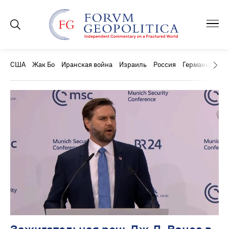
США
Жак Бо
Иранская война
Израиль
Россия
Германия
Ки