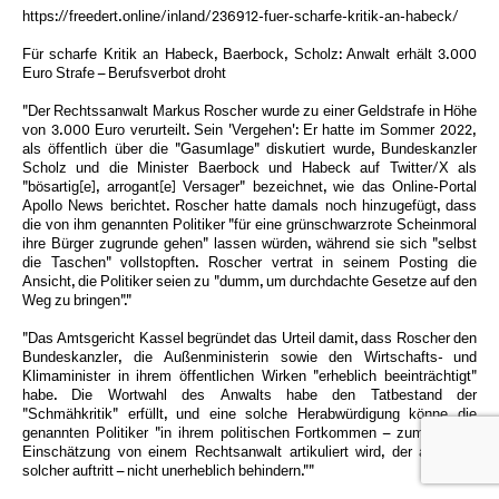
https://freedert.online/inland/236912-fuer-scharfe-kritik-an-habeck/
Für scharfe Kritik an Habeck, Baerbock, Scholz: Anwalt erhält 3.000
Euro Strafe – Berufsverbot droht
"Der Rechtssanwalt Markus Roscher wurde zu einer Geldstrafe in Höhe
von 3.000 Euro verurteilt. Sein 'Vergehen': Er hatte im Sommer 2022,
als öffentlich über die "Gasumlage" diskutiert wurde, Bundeskanzler
Scholz und die Minister Baerbock und Habeck auf Twitter/X als
"bösartig[e], arrogant[e] Versager" bezeichnet, wie das Online-Portal
Apollo News berichtet. Roscher hatte damals noch hinzugefügt, dass
die von ihm genannten Politiker "für eine grünschwarzrote Scheinmoral
ihre Bürger zugrunde gehen" lassen würden, während sie sich "selbst
die Taschen" vollstopften. Roscher vertrat in seinem Posting die
Ansicht, die Politiker seien zu "dumm, um durchdachte Gesetze auf den
Weg zu bringen"."
"Das Amtsgericht Kassel begründet das Urteil damit, dass Roscher den
Bundeskanzler, die Außenministerin sowie den Wirtschafts- und
Klimaminister in ihrem öffentlichen Wirken "erheblich beeinträchtigt"
habe. Die Wortwahl des Anwalts habe den Tatbestand der
"Schmähkritik" erfüllt, und eine solche Herabwürdigung könne die
genannten Politiker "in ihrem politischen Fortkommen – zumal diese
Einschätzung von einem Rechtsanwalt artikuliert wird, der auch als
solcher auftritt – nicht unerheblich behindern.""