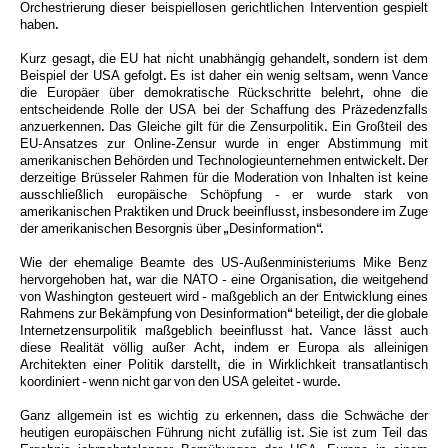
Orchestrierung dieser beispiellosen gerichtlichen Intervention gespielt
haben.
Kurz gesagt, die EU hat nicht unabhängig gehandelt, sondern ist dem
Beispiel der USA gefolgt. Es ist daher ein wenig seltsam, wenn Vance
die Europäer über demokratische Rückschritte belehrt, ohne die
entscheidende Rolle der USA bei der Schaffung des Präzedenzfalls
anzuerkennen. Das Gleiche gilt für die Zensurpolitik. Ein Großteil des
EU-Ansatzes zur Online-Zensur wurde in enger Abstimmung mit
amerikanischen Behörden und Technologieunternehmen entwickelt. Der
derzeitige Brüsseler Rahmen für die Moderation von Inhalten ist keine
ausschließlich europäische Schöpfung - er wurde stark von
amerikanischen Praktiken und Druck beeinflusst, insbesondere im Zuge
der amerikanischen Besorgnis über „Desinformation“.
Wie der ehemalige Beamte des US-Außenministeriums Mike Benz
hervorgehoben hat, war die NATO - eine Organisation, die weitgehend
von Washington gesteuert wird - maßgeblich an der Entwicklung eines
Rahmens zur Bekämpfung von Desinformation“ beteiligt, der die globale
Internetzensurpolitik maßgeblich beeinflusst hat. Vance lässt auch
diese Realität völlig außer Acht, indem er Europa als alleinigen
Architekten einer Politik darstellt, die in Wirklichkeit transatlantisch
koordiniert - wenn nicht gar von den USA geleitet - wurde.
Ganz allgemein ist es wichtig zu erkennen, dass die Schwäche der
heutigen europäischen Führung nicht zufällig ist. Sie ist zum Teil das