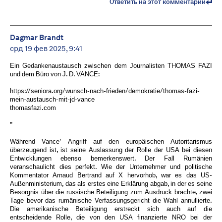
Ответить на этот комментарий
Dagmar Brandt
срд 19 фев 2025, 9:41
Ein Gedankenaustausch zwischen dem Journalisten THOMAS FAZI
und dem Büro von J. D. VANCE:
https://seniora.org/wunsch-nach-frieden/demokratie/thomas-fazi-
mein-austausch-mit-jd-vance
thomasfazi.com
"
Während Vance' Angriff auf den europäischen Autoritarismus
überzeugend ist, ist seine Auslassung der Rolle der USA bei diesen
Entwicklungen ebenso bemerkenswert. Der Fall Rumänien
veranschaulicht dies perfekt. Wie der Unternehmer und politische
Kommentator Arnaud Bertrand auf X hervorhob, war es das US-
Außenministerium, das als erstes eine Erklärung abgab, in der es seine
Besorgnis über die russische Beteiligung zum Ausdruck brachte, zwei
Tage bevor das rumänische Verfassungsgericht die Wahl annullierte.
Die amerikanische Beteiligung erstreckt sich auch auf die
entscheidende Rolle, die von den USA finanzierte NRO bei der