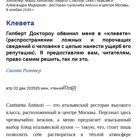
Хензелер, Маша Хензелер, Кирилл Соколов, Огюст Максим и
Александра Мадорная - ресторан Cantinetta Antinori в центре Москвы,
8 ноября 2025 г.
Клевета
Гилберт Доктороу обвинил меня в «клевете»
(распространении ложных и порочащих
сведений о человеке с целью нанести ущерб его
репутации). Я предоставляю вам, читателям,
право самим решить, так ли это.
Скотт Риттер
втр 02 дек 2025
25 мин. чтения
25
Cantinetta Antinori — это итальянский ресторан высокого
класса, расположенный в центре Москвы. Персонал здесь
чрезвычайно вежлив, а меню предлагает изысканный
выбор блюд итальянской кухни — такую, что, стоит лишь
позволить себе раствориться в тёплой атмосфере