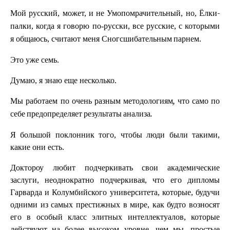
Мой русский, может, и не
, но,
Умопомрачительный
Ёлки-
, когда я говорю по-русски, все русские, с которыми
палки
я общаюсь, считают меня
.
Сногсшибательным парнем
Это уже семь.
Думаю, я знаю еще несколько.
Мы работаем по очень разным методологиям, что само по
себе предопределяет результаты анализа.
Я большой поклонник того, чтобы люди были такими,
какие они есть.
Доктороу любит подчеркивать свои академические
заслуги, неоднократно подчеркивая, что его дипломы
Гарварда и Колумбийского университета, которые, будучи
одними из самых престижных в мире, как будто возносят
его в особый класс элитных интеллектуалов, которые
действуют на более высоком уровне, чем мы, простые