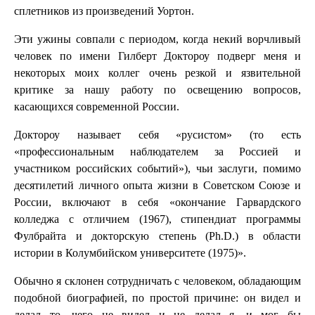
сплетников из произведений Уортон.
Эти ужины совпали с периодом, когда некий ворчливый
человек по имени Гилберт Доктороу подверг меня и
некоторых моих коллег очень резкой и язвительной
критике за нашу работу по освещению вопросов,
касающихся современной России.
Доктороу называет себя «русистом» (то есть
«профессиональным наблюдателем за Россией и
участником российских событий»), чьи заслуги, помимо
десятилетий личного опыта жизни в Советском Союзе и
России, включают в себя «окончание Гарвардского
колледжа с отличием (1967), стипендиат программы
Фулбрайта и докторскую степень (Ph.D.) в области
истории в Колумбийском университете (1975)».
Обычно я склонен сотрудничать с человеком, обладающим
подобной биографией, по простой причине: он видел и
делал то, чего не видел и не делал я, и мог бы