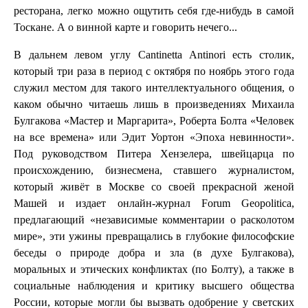
ресторана, легко можно ощутить себя где-нибудь в самой
Тоскане. А о винной карте и говорить нечего...
В дальнем левом углу Cantinetta Antinori есть столик,
который три раза в период с октября по ноябрь этого года
служил местом для такого интеллектуального общения, о
каком обычно читаешь лишь в произведениях Михаила
Булгакова «Мастер и Маргарита», Роберта Болта «Человек
на все времена» или Эдит Уортон «Эпоха невинности».
Под руководством Питера Хензелера, швейцарца по
происхождению, бизнесмена, ставшего журналистом,
который живёт в Москве со своей прекрасной женой
Машей и издает онлайн-журнал Forum Geopolitica,
предлагающий «независимые комментарии о расколотом
мире», эти ужины превращались в глубокие философские
беседы о природе добра и зла (в духе Булгакова),
моральных и этических конфликтах (по Болту), а также в
социальные наблюдения и критику высшего общества
России, которые могли бы вызвать одобрение у светских