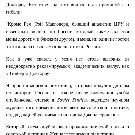
Доктороу. Его ответ на этот вопрос стал причиной его
гибели:
"Кроме Рэя (Рэй Макговерн, бывший аналитик ЦРУ и
известный эксперт по России, который также является
моим дорогим и близким другом) и меня, ни один из гостей
этого канала не является экспертом по России."
Как я уже сказал, у меня нет столь высоких (и
неоднократно рекламируемых) академических заслуг, как
у Гилберта Доктороу.
Я простой морской пехотинец, который получил диплом
по истории России и вскоре после окончания учебы
опубликовал статью в
, ведущем научном
Soviet Studies
журнале того времени, посвященном советской тематике,
под редакцией уважаемого историка Джона Эриксона.
Который затем опубликовал продолжение этой статьи о
советской истории в
.
Журнале современной истории