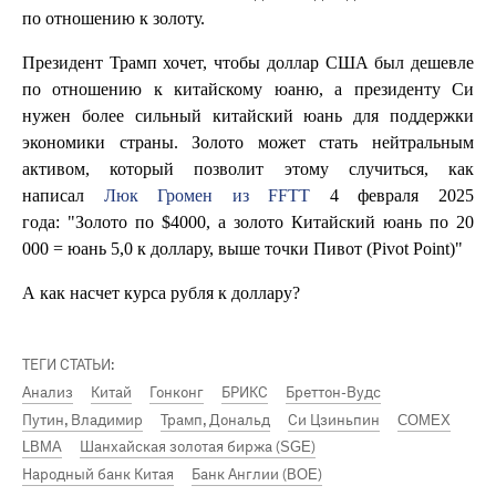
по отношению к золоту.
Президент Трамп хочет, чтобы доллар США был дешевле
по отношению к китайскому юаню, а президенту Си
нужен более сильный китайский юань для поддержки
экономики страны. Золото может стать нейтральным
активом, который позволит этому случиться, как
написал
Люк Громен из FFTT
4 февраля 2025
года: "Золото по $4000, а золото Китайский юань по 20
000 = юань 5,0 к доллару, выше точки Пивот (Pivot Point)"
А как насчет курса рубля к доллару?
ТЕГИ СТАТЬИ:
Анализ
Китай
Гонконг
БРИКС
Бреттон-Вудс
Путин, Владимир
Трамп, Дональд
Си Цзиньпин
COMEX
LBMA
Шанхайская золотая биржа (SGE)
Народный банк Китая
Банк Англии (BOE)