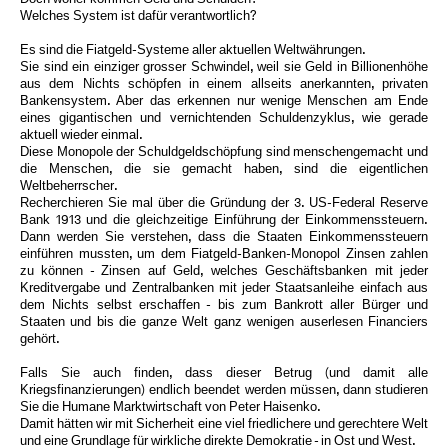
Welches System ist dafür verantwortlich?
Es sind die Fiatgeld-Systeme aller aktuellen Weltwährungen.
Sie sind ein einziger grosser Schwindel, weil sie Geld in Billionenhöhe
aus dem Nichts schöpfen in einem allseits anerkannten, privaten
Bankensystem. Aber das erkennen nur wenige Menschen am Ende
eines gigantischen und vernichtenden Schuldenzyklus, wie gerade
aktuell wieder einmal.
Diese Monopole der Schuldgeldschöpfung sind menschengemacht und
die Menschen, die sie gemacht haben, sind die eigentlichen
Weltbeherrscher.
Recherchieren Sie mal über die Gründung der 3. US-Federal Reserve
Bank 1913 und die gleichzeitige Einführung der Einkommenssteuern.
Dann werden Sie verstehen, dass die Staaten Einkommenssteuern
einführen mussten, um dem Fiatgeld-Banken-Monopol Zinsen zahlen
zu können - Zinsen auf Geld, welches Geschäftsbanken mit jeder
Kreditvergabe und Zentralbanken mit jeder Staatsanleihe einfach aus
dem Nichts selbst erschaffen - bis zum Bankrott aller Bürger und
Staaten und bis die ganze Welt ganz wenigen auserlesen Financiers
gehört.
Falls Sie auch finden, dass dieser Betrug (und damit alle
Kriegsfinanzierungen) endlich beendet werden müssen, dann studieren
Sie die Humane Marktwirtschaft von Peter Haisenko.
Damit hätten wir mit Sicherheit eine viel friedlichere und gerechtere Welt
und eine Grundlage für wirkliche direkte Demokratie - in Ost und West.