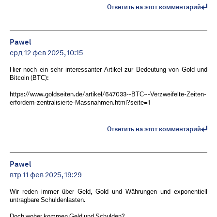
Ответить на этот комментарий
Pawel
срд 12 фев 2025, 10:15
Hier noch ein sehr interessanter Artikel zur Bedeutung von Gold und
Bitcoin (BTC):
https://www.goldseiten.de/artikel/647033--BTC~-Verzweifelte-Zeiten-
erfordern-zentralisierte-Massnahmen.html?seite=1
Ответить на этот комментарий
Pawel
втр 11 фев 2025, 19:29
Wir reden immer über Geld, Gold und Währungen und exponentiell
untragbare Schuldenlasten.
Doch woher kommen Geld und Schulden?