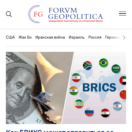
США
Жак Бо
Иранская война
Израиль
Россия
Германия
Ки