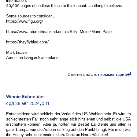
information.
40,000 pages of endless things to think about... nothing to believe.
Some sources to consider...
https://www.figu.org/
https://www.futureofmankind.co.uk/Billy_Meier/Main_Page
https://theyflyblog.com/
Mark Leaver
American living in Switzerland
Ответить на этот комментарий
Winnie Schneider
срд 28 авг 2024, 0:11
Entscheidend wird schlicht der Verlauf des US-Wahlen sein. Er wird im
schlechtesten Fall noch sehr lange sich hinziehen und selbst die USA
erschüttern können. Aber ja, hoffen wir Beste! Es diente uns allen in
ganz Europa, wie die Autorin es klug auf den Punkt bringt. Für mich war
ihrr Essay sehr, sehr eindrücklich. Dank an Herrn Hänseler!