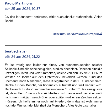
Paolo Martinoni
вск 25 авг 2024, 10:37
Ja, das ist äusserst berührend, wirkt auch absolut authentisch. Vielen
Dank!
Ответить на этот комментарий
beat schaller
сбт 24 авг 2024, 21:22
Es ist traurig und leider nur eines, von hunderttausenden solcher
Sciksale. Und alle scheinen gleich, sind es aber nicht. Daneben sind die
unzähligen Toten und verstümmelten, welche von den US-VSALLEN im
Westen so locker auf den Opferstock bevördert werden. Sind das
überhaupt noch Menschen, diese Kriegstreiber in der EU und der Nato.
Danke für den Bericht, der hoffentlich aufrüttelt und weit verteilt wird.
Danke auch für die Zusammenfassungen in "Kurzform". Das einzig Gute
ist, dass Herr Putin noch zurückhaltend ist. Lange wird das aber wohl
nicht mehr möglich sein.Früher oder später wird er ein Zeichen setzen
müssen. Ich hoffe immer noch auf Frieden, denn das ist wohl immer
noch der Wunsch der Mehrheit der Menschen. Alles Gute b.schaller