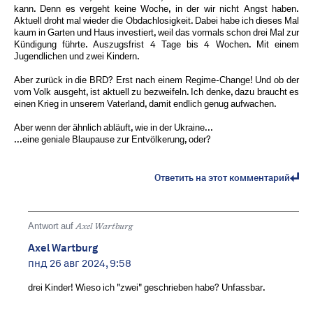
kann. Denn es vergeht keine Woche, in der wir nicht Angst haben.
Aktuell droht mal wieder die Obdachlosigkeit. Dabei habe ich dieses Mal
kaum in Garten und Haus investiert, weil das vormals schon drei Mal zur
Kündigung führte. Auszugsfrist 4 Tage bis 4 Wochen. Mit einem
Jugendlichen und zwei Kindern.
Aber zurück in die BRD? Erst nach einem Regime-Change! Und ob der
vom Volk ausgeht, ist aktuell zu bezweifeln. Ich denke, dazu braucht es
einen Krieg in unserem Vaterland, damit endlich genug aufwachen.
Aber wenn der ähnlich abläuft, wie in der Ukraine...
...eine geniale Blaupause zur Entvölkerung, oder?
Ответить на этот комментарий
Antwort auf
Axel Wartburg
Axel Wartburg
пнд 26 авг 2024, 9:58
drei Kinder! Wieso ich "zwei" geschrieben habe? Unfassbar.