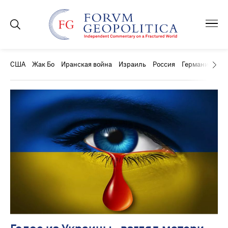
США
Жак Бо
Иранская война
Израиль
Россия
Германия
Ки