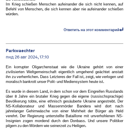
Im Krieg schießen Menschen aufeinander die sich nicht kennen, auf
Befehl von Menschen, die sich kennen aber nie aufeinander schießen
würden.
Ответить на этот комментарий
Parkwaechter
пнд 26 авг 2024, 17:10
Ein korrupter Oligarchenstaat wie die Ukraine gehört von einer
zivilisierten Weltgemeinschaft eigentlich umgehend geächtet anstatt
ihn zu verherrlichen. Dass Letzteres der Fall ist, zeigt, wie verlogen und
moralisch bankrott unser Polit- und Mediensystem heute ist.
Es wurde in diesem Land, in dem schon vor dem Eingreifen Russlands
über 8 Jahre ein brutaler Krieg gegen die eigene (russischsprachige)
Bevölkerung tobte, eine ethnisch gesäuberte Ukraine angestrebt. Der
NS-Kollaborateur und Massenmörder Bandera wird dort nach
jahrelanger Gehirnwäsche von einer Mehrheit der Bürger als Held
verehrt. Der Regierung unterstellte Bataillone mit unverhohlenen NS-
Insignien zogen mordend durch den Donbass. Und unsere Politiker
pilgern zu den Mördern wie seinerzeit zu Heiligen.