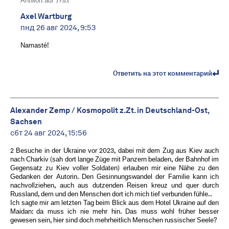
Antwort auf
Trux
Axel Wartburg
пнд 26 авг 2024, 9:53
Namasté!
Ответить на этот комментарий
Alexander Zemp / Kosmopolit z.Zt. in Deutschland-Ost,
Sachsen
сбт 24 авг 2024, 15:56
2 Besuche in der Ukraine vor 2023, dabei mit dem Zug aus Kiev auch
nach Charkiv (sah dort lange Züge mit Panzern beladen, der Bahnhof im
Gegensatz zu Kiev voller Soldaten) erlauben mir eine Nähe zu den
Gedanken der Autorin. Den Gesinnungswandel der Familie kann ich
nachvollziehen, auch aus dutzenden Reisen kreuz und quer durch
Russland, dem und den Menschen dort ich mich tief verbunden fühle..
Ich sagte mir am letzten Tag beim Blick aus dem Hotel Ukraine auf den
Maidan: da muss ich nie mehr hin. Das muss wohl früher besser
gewesen sein, hier sind doch mehrheitlich Menschen russischer Seele?