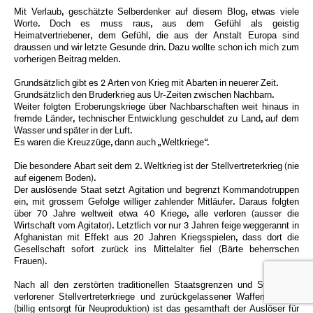
Mit Verlaub, geschätzte Selberdenker auf diesem Blog, etwas viele
Worte. Doch es muss raus, aus dem Gefühl als geistig
Heimatvertriebener, dem Gefühl, die aus der Anstalt Europa sind
draussen und wir letzte Gesunde drin. Dazu wollte schon ich mich zum
vorherigen Beitrag melden.
Grundsätzlich gibt es 2 Arten von Krieg mit Abarten in neuerer Zeit.
Grundsätzlich den Bruderkrieg aus Ur-Zeiten zwischen Nachbarn.
Weiter folgten Eroberungskriege über Nachbarschaften weit hinaus in
fremde Länder, technischer Entwicklung geschuldet zu Land, auf dem
Wasser und später in der Luft.
Es waren die Kreuzzüge, dann auch „Weltkriege“.
Die besondere Abart seit dem 2. Weltkrieg ist der Stellvertreterkrieg (nie
auf eigenem Boden).
Der auslösende Staat setzt Agitation und begrenzt Kommandotruppen
ein, mit grossem Gefolge williger zahlender Mitläufer. Daraus folgten
über 70 Jahre weltweit etwa 40 Kriege, alle verloren (ausser die
Wirtschaft vom Agitator). Letztlich vor nur 3 Jahren feige weggerannt in
Afghanistan mit Effekt aus 20 Jahren Kriegsspielen, dass dort die
Gesellschaft sofort zurück ins Mittelalter fiel (Bärte beherrschen
Frauen).
Nach all den zerstörten traditionellen Staatsgrenzen und Strukturen
verlorener Stellvertreterkriege und zurückgelassener Waffenarsenale
(billig entsorgt für Neuproduktion) ist das gesamthaft der Auslöser für