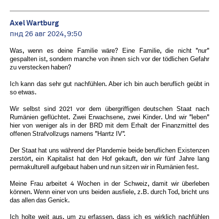
Axel Wartburg
пнд 26 авг 2024, 9:50
Was, wenn es deine Familie wäre? Eine Familie, die nicht "nur"
gespalten ist, sondern manche von ihnen sich vor der tödlichen Gefahr
zu verstecken haben?
Ich kann das sehr gut nachfühlen. Aber ich bin auch beruflich geübt in
so etwas.
Wir selbst sind 2021 vor dem übergriffigen deutschen Staat nach
Rumänien geflüchtet. Zwei Erwachsene, zwei Kinder. Und wir "leben"
hier von weniger als in der BRD mit dem Erhalt der Finanzmittel des
offenen Strafvollzugs namens "Harrtz IV".
Der Staat hat uns während der Plandemie beide beruflichen Existenzen
zerstört, ein Kapitalist hat den Hof gekauft, den wir fünf Jahre lang
permakulturell aufgebaut haben und nun sitzen wir in Rumänien fest.
Meine Frau arbeitet 4 Wochen in der Schweiz, damit wir überleben
können. Wenn einer von uns beiden ausfiele, z.B. durch Tod, bricht uns
das allen das Genick.
Ich holte weit aus, um zu erfassen, dass ich es wirklich nachfühlen