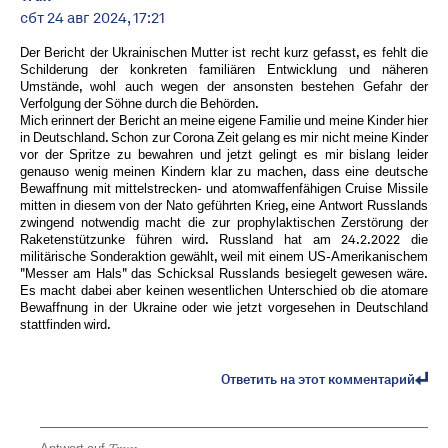
сбт 24 авг 2024, 17:21
Der Bericht der Ukrainischen Mutter ist recht kurz gefasst, es fehlt die
Schilderung der konkreten familiären Entwicklung und näheren
Umstände, wohl auch wegen der ansonsten bestehen Gefahr der
Verfolgung der Söhne durch die Behörden.
Mich erinnert der Bericht an meine eigene Familie und meine Kinder hier
in Deutschland. Schon zur Corona Zeit gelang es mir nicht meine Kinder
vor der Spritze zu bewahren und jetzt gelingt es mir bislang leider
genauso wenig meinen Kindern klar zu machen, dass eine deutsche
Bewaffnung mit mittelstrecken- und atomwaffenfähigen Cruise Missile
mitten in diesem von der Nato geführten Krieg, eine Antwort Russlands
zwingend notwendig macht die zur prophylaktischen Zerstörung der
Raketenstützunke führen wird. Russland hat am 24.2.2022 die
militärische Sonderaktion gewählt, weil mit einem US-Amerikanischem
"Messer am Hals" das Schicksal Russlands besiegelt gewesen wäre.
Es macht dabei aber keinen wesentlichen Unterschied ob die atomare
Bewaffnung in der Ukraine oder wie jetzt vorgesehen in Deutschland
stattfinden wird.
Ответить на этот комментарий