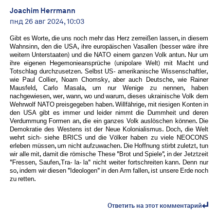
Joachim Herrmann
пнд 26 авг 2024, 10:03
Gibt es Worte, die uns noch mehr das Herz zerreißen lassen, in diesem
Wahnsinn, den die USA, ihre europäischen Vasallen (besser wäre ihre
weitern Unterstaaten) und die NATO einem ganzen Volk antun. Nur um
ihre eigenen Hegemonieansprüche (unipolare Welt) mit Macht und
Totschlag durchzusetzen. Selbst US- amerikanische Wissenschaftler,
wie Paul Collier, Noam Chomsky, aber auch Deutsche, wie Rainer
Mausfeld, Carlo Masala, um nur Wenige zu nennen, haben
nachgewiesen, wer, wann, wo und warum, dieses ukrainische Volk dem
Wehrwolf NATO preisgegeben haben. Willfährige, mit riesigen Konten in
den USA gibt es immer und leider nimmt die Dummheit und deren
Verdummung Formen an, die ein ganzes Volk auslöschen können. Die
Demokratie des Westens ist der Neue Kolonialismus. Doch, die Welt
wehrt sich- siehe BRICS und die Völker haben zu viele NEOCONS
erleben müssen, um nicht aufzuwachen. Die Hoffnung stirbt zuletzt, tun
wir alle mit, damit die römische These "Brot und Spiele", in der Jetztzeit
"Fressen, Saufen,Tra- la- la" nicht weiter fortschreiten kann. Denn nur
so, indem wir diesen "Ideologen" in den Arm fallen, ist unsere Erde noch
zu retten.
Ответить на этот комментарий