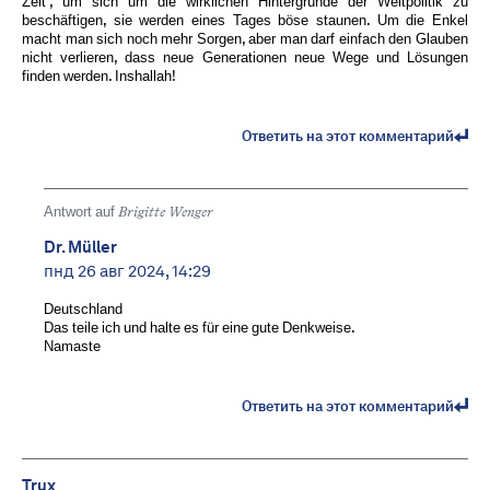
Zeit", um sich um die wirklichen Hintergründe der Weltpolitik zu
beschäftigen, sie werden eines Tages böse staunen. Um die Enkel
macht man sich noch mehr Sorgen, aber man darf einfach den Glauben
nicht verlieren, dass neue Generationen neue Wege und Lösungen
finden werden. Inshallah!
Ответить на этот комментарий
Antwort auf
Brigitte Wenger
Dr. Müller
пнд 26 авг 2024, 14:29
Deutschland
Das teile ich und halte es für eine gute Denkweise.
Namaste
Ответить на этот комментарий
Trux