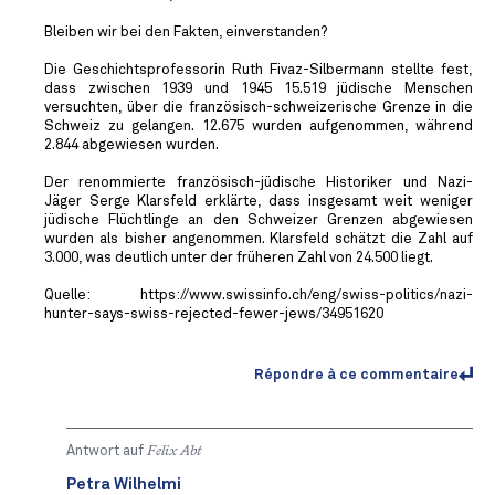
Bleiben wir bei den Fakten, einverstanden?
Die Geschichtsprofessorin Ruth Fivaz-Silbermann stellte fest,
dass zwischen 1939 und 1945 15.519 jüdische Menschen
versuchten, über die französisch-schweizerische Grenze in die
Schweiz zu gelangen. 12.675 wurden aufgenommen, während
2.844 abgewiesen wurden.
Der renommierte französisch-jüdische Historiker und Nazi-
Jäger Serge Klarsfeld erklärte, dass insgesamt weit weniger
jüdische Flüchtlinge an den Schweizer Grenzen abgewiesen
wurden als bisher angenommen. Klarsfeld schätzt die Zahl auf
3.000, was deutlich unter der früheren Zahl von 24.500 liegt.
Quelle: https://www.swissinfo.ch/eng/swiss-politics/nazi-
hunter-says-swiss-rejected-fewer-jews/34951620
Répondre à ce commentaire
Antwort auf
Felix Abt
Petra Wilhelmi