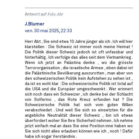
Antwort auf
Felix Abt
J.Blumer
ven. 30 mai 2025, 22:33
Herr Abt , Sie sind etwa 10 Jahre jünger als ich . Ich will hier
klarstellen : Die Schweiz ist immer noch meine Heimat !
Die Politik dieser Schweiz jedoch ist oft unfassbar und
hinterhältig . Ich verfolge das alles seit dem Vietnamkrieg .
Wenn ich jetzt an Palästina denke , wo die grösste
Terrororganisation , die israelische Armee , eben dabei ist
die Palästinische Bevölkerung auszurotten , man aber von
den schweizerischen Politik kein Aufstehen zu sehen ist ,
da ist es wohl klar : Die schweizerische Politik ist total auf
die USA und die Europäer umgeschwenkt . Wer erinnert
sich noch dass ein Schweizer , ich denke bei der Schlacht
von Solferino , das Rote Kreuz erfunden hat ? Die
Schweizerische Politik hat sich vom guten Willen
verabschiedet . Und weil Sie sich so einsetzten für die
angebliche Neutralität dieser Schweiz , bin ich etwas
überfordert woher Sie Ihre Sicherheit nehmen . Ich nehme
jetzt einfach mal an dass Sie eine Position inne haben wo
Sie sich nicht alles erlauben können wie ich , noch ! Dafür
habe ich sogar Verständnis .