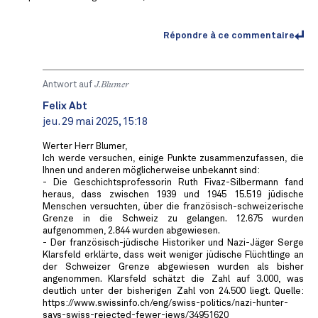
Répondre à ce commentaire
Antwort auf
J.Blumer
Felix Abt
jeu. 29 mai 2025, 15:18
Werter Herr Blumer,
Ich werde versuchen, einige Punkte zusammenzufassen, die
Ihnen und anderen möglicherweise unbekannt sind:
- Die Geschichtsprofessorin Ruth Fivaz-Silbermann fand
heraus, dass zwischen 1939 und 1945 15.519 jüdische
Menschen versuchten, über die französisch-schweizerische
Grenze in die Schweiz zu gelangen. 12.675 wurden
aufgenommen, 2.844 wurden abgewiesen.
- Der französisch-jüdische Historiker und Nazi-Jäger Serge
Klarsfeld erklärte, dass weit weniger jüdische Flüchtlinge an
der Schweizer Grenze abgewiesen wurden als bisher
angenommen. Klarsfeld schätzt die Zahl auf 3.000, was
deutlich unter der bisherigen Zahl von 24.500 liegt. Quelle:
https://www.swissinfo.ch/eng/swiss-politics/nazi-hunter-
says-swiss-rejected-fewer-jews/34951620