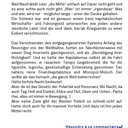
Weil Neutralität oder „die Mitte“ einfach auf Dauer nicht geht und
es eine echte auch nicht gibt. „Man“ ist immer „irgendwas“. Was
und wer, wird nur - möglichst lange - unter der Decke gehalten.
Die Schweiz war und ist genauso einem (rein) kapitalistischen
Wirtschafts- und Führungsstil unterworfen wie jedes andere
westliche Land. Und die sind dann, bei/ab Kriegsende zu einer
Einheit verschmolzen.
Das Verschwinden des entgegengesetzten Systems Anfang der
Neunziger von der Weltbühne, hatten sie fälschlicherweise mit
einem Sieg ihrerseits gleichgesetzt, und als „Bestätigung ihrer
Richtigkeit“. Und so hatte der Kapitalismus selbst ab da Fahrt
aufgenommen, in rasantem Tempo (ungebremst) die für ihn
typische, logische, gesetzmäßige Entwicklung genommen: Der
nahezu reine Finanzkapitalismus und Monopol-Moloch. Der
wollte als das hernach „die ganze Welt beherrschen“.
Hätte tiefste Nacht bedeutet.
Aber da ist das Gesetz der Polarität und Resonanz. Wo Nacht, da
auch Tag. Hell und Dunkel, Ebbe und Flut, Oben und Unten... Panta
rhei, alles ist immer in Bewegung. ;)
Aber seine Ziele gibt der Westen freilich so schnell nicht auf.
Hatte doch auch für ihn massive Vorteile. Und dazu ist ihm jedes
Mittel recht.
Répondre à ce commentaire