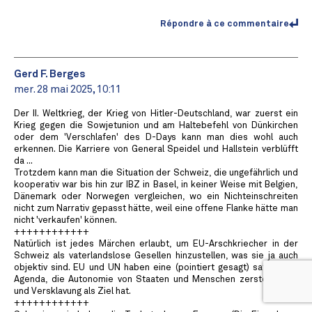
Répondre à ce commentaire
Gerd F. Berges
mer. 28 mai 2025, 10:11
Der II. Weltkrieg, der Krieg von Hitler-Deutschland, war zuerst ein
Krieg gegen die Sowjetunion und am Haltebefehl von Dünkirchen
oder dem 'Verschlafen' des D-Days kann man dies wohl auch
erkennen. Die Karriere von General Speidel und Hallstein verblüfft
da ...
Trotzdem kann man die Situation der Schweiz, die ungefährlich und
kooperativ war bis hin zur IBZ in Basel, in keiner Weise mit Belgien,
Dänemark oder Norwegen vergleichen, wo ein Nichteinschreiten
nicht zum Narrativ gepasst hätte, weil eine offene Flanke hätte man
nicht 'verkaufen' können.
++++++++++++
Natürlich ist jedes Märchen erlaubt, um EU-Arschkriecher in der
Schweiz als vaterlandslose Gesellen hinzustellen, was sie ja auch
objektiv sind. EU und UN haben eine (pointiert gesagt) satanische
Agenda, die Autonomie von Staaten und Menschen zerstören will
und Versklavung als Ziel hat.
++++++++++++