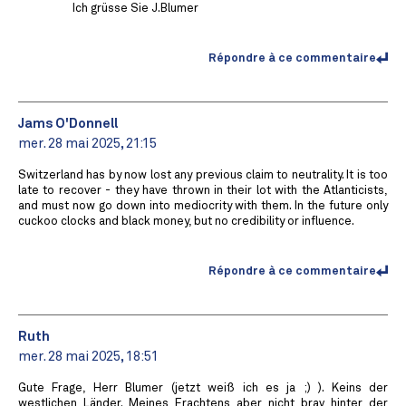
Ich grüsse Sie J.Blumer
Répondre à ce commentaire
Jams O'Donnell
mer. 28 mai 2025, 21:15
Switzerland has by now lost any previous claim to neutrality. It is too
late to recover - they have thrown in their lot with the Atlanticists,
and must now go down into mediocrity with them. In the future only
cuckoo clocks and black money, but no credibility or influence.
Répondre à ce commentaire
Ruth
mer. 28 mai 2025, 18:51
Gute Frage, Herr Blumer (jetzt weiß ich es ja ;) ). Keins der
westlichen Länder. Meines Erachtens aber nicht brav hinter der