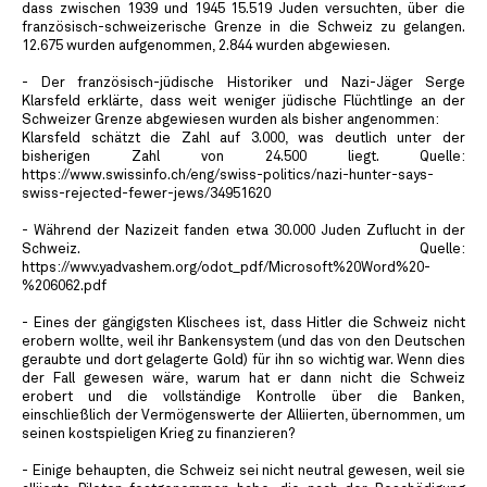
dass zwischen 1939 und 1945 15.519 Juden versuchten, über die
französisch-schweizerische Grenze in die Schweiz zu gelangen.
12.675 wurden aufgenommen, 2.844 wurden abgewiesen.
- Der französisch-jüdische Historiker und Nazi-Jäger Serge
Klarsfeld erklärte, dass weit weniger jüdische Flüchtlinge an der
Schweizer Grenze abgewiesen wurden als bisher angenommen:
Klarsfeld schätzt die Zahl auf 3.000, was deutlich unter der
bisherigen Zahl von 24.500 liegt. Quelle:
https://www.swissinfo.ch/eng/swiss-politics/nazi-hunter-says-
swiss-rejected-fewer-jews/34951620
- Während der Nazizeit fanden etwa 30.000 Juden Zuflucht in der
Schweiz. Quelle:
https://wwv.yadvashem.org/odot_pdf/Microsoft%20Word%20-
%206062.pdf
- Eines der gängigsten Klischees ist, dass Hitler die Schweiz nicht
erobern wollte, weil ihr Bankensystem (und das von den Deutschen
geraubte und dort gelagerte Gold) für ihn so wichtig war. Wenn dies
der Fall gewesen wäre, warum hat er dann nicht die Schweiz
erobert und die vollständige Kontrolle über die Banken,
einschließlich der Vermögenswerte der Alliierten, übernommen, um
seinen kostspieligen Krieg zu finanzieren?
- Einige behaupten, die Schweiz sei nicht neutral gewesen, weil sie