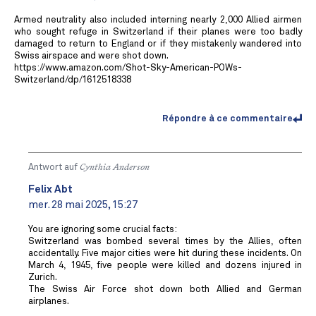
Armed neutrality also included interning nearly 2,000 Allied airmen
who sought refuge in Switzerland if their planes were too badly
damaged to return to England or if they mistakenly wandered into
Swiss airspace and were shot down.
https://www.amazon.com/Shot-Sky-American-POWs-
Switzerland/dp/1612518338
Répondre à ce commentaire
Antwort auf
Cynthia Anderson
Felix Abt
mer. 28 mai 2025, 15:27
You are ignoring some crucial facts:
Switzerland was bombed several times by the Allies, often
accidentally. Five major cities were hit during these incidents. On
March 4, 1945, five people were killed and dozens injured in
Zurich.
The Swiss Air Force shot down both Allied and German
airplanes.