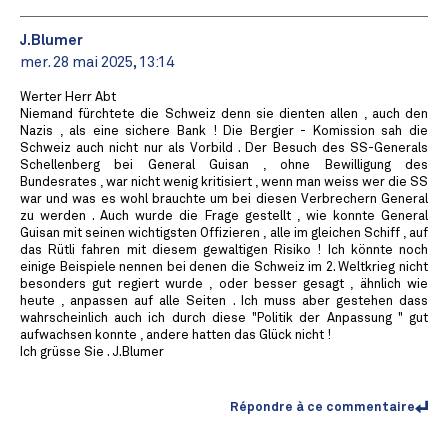
J.Blumer
mer. 28 mai 2025, 13:14
Werter Herr Abt
Niemand fürchtete die Schweiz denn sie dienten allen , auch den
Nazis , als eine sichere Bank ! Die Bergier - Komission sah die
Schweiz auch nicht nur als Vorbild . Der Besuch des SS-Generals
Schellenberg bei General Guisan , ohne Bewilligung des
Bundesrates , war nicht wenig kritisiert , wenn man weiss wer die SS
war und was es wohl brauchte um bei diesen Verbrechern General
zu werden . Auch wurde die Frage gestellt , wie konnte General
Guisan mit seinen wichtigsten Offizieren , alle im gleichen Schiff , auf
das Rütli fahren mit diesem gewaltigen Risiko ! Ich könnte noch
einige Beispiele nennen bei denen die Schweiz im 2. Weltkrieg nicht
besonders gut regiert wurde , oder besser gesagt , ähnlich wie
heute , anpassen auf alle Seiten . Ich muss aber gestehen dass
wahrscheinlich auch ich durch diese "Politik der Anpassung " gut
aufwachsen konnte , andere hatten das Glück nicht !
Ich grüsse Sie . J.Blumer
Répondre à ce commentaire