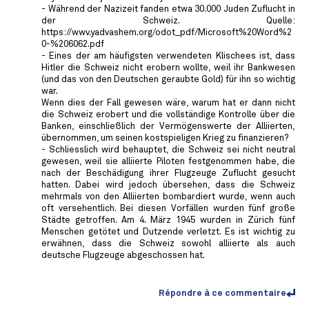
- Während der Nazizeit fanden etwa 30.000 Juden Zuflucht in
der Schweiz. Quelle:
https://wwv.yadvashem.org/odot_pdf/Microsoft%20Word%2
0-%206062.pdf
- Eines der am häufigsten verwendeten Klischees ist, dass
Hitler die Schweiz nicht erobern wollte, weil ihr Bankwesen
(und das von den Deutschen geraubte Gold) für ihn so wichtig
war.
Wenn dies der Fall gewesen wäre, warum hat er dann nicht
die Schweiz erobert und die vollständige Kontrolle über die
Banken, einschließlich der Vermögenswerte der Alliierten,
übernommen, um seinen kostspieligen Krieg zu finanzieren?
- Schliesslich wird behauptet, die Schweiz sei nicht neutral
gewesen, weil sie alliierte Piloten festgenommen habe, die
nach der Beschädigung ihrer Flugzeuge Zuflucht gesucht
hatten. Dabei wird jedoch übersehen, dass die Schweiz
mehrmals von den Alliierten bombardiert wurde, wenn auch
oft versehentlich. Bei diesen Vorfällen wurden fünf große
Städte getroffen. Am 4. März 1945 wurden in Zürich fünf
Menschen getötet und Dutzende verletzt. Es ist wichtig zu
erwähnen, dass die Schweiz sowohl alliierte als auch
deutsche Flugzeuge abgeschossen hat.
Répondre à ce commentaire