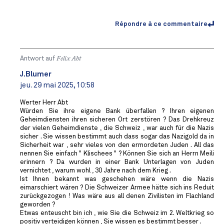
Répondre à ce commentaire
Antwort auf
Felix Abt
J.Blumer
jeu. 29 mai 2025, 10:58
Werter Herr Abt
Würden Sie ihre eigene Bank überfallen ? Ihren eigenen
Geheimdiensten ihren sicheren Ort zerstören ? Das Drehkreuz
der vielen Geheimdienste , die Schweiz , war auch für die Nazis
sicher . Sie wissen bestimmt auch dass sogar das Nazigold da in
Sicherheit war , sehr vieles von den ermordeten Juden . All das
nennen Sie einfach " Klischees " ? Können Sie sich an Herrn Meili
erinnern ? Da wurden in einer Bank Unterlagen von Juden
vernichtet , warum wohl , 30 Jahre nach dem Krieg .
Ist Ihnen bekannt was geschehen wäre wenn die Nazis
eimarschiert wären ? Die Schweizer Armee hätte sich ins Reduit
zurückgezogen ! Was wäre aus all denen Zivilisten im Flachland
geworden ?
Etwas enteuscht bin ich , wie Sie die Schweiz im 2. Weltkrieg so
positiv verteidigen können , Sie wissen es bestimmt besser .