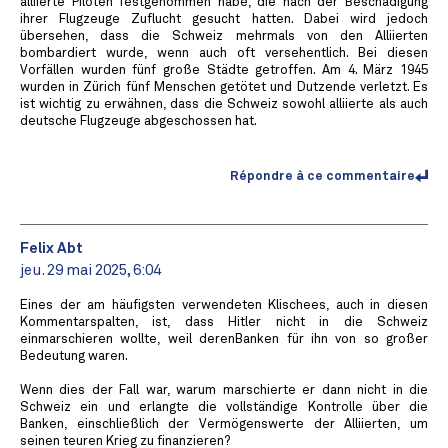
alliierte Piloten festgenommen habe, die nach der Beschädigung
ihrer Flugzeuge Zuflucht gesucht hatten. Dabei wird jedoch
übersehen, dass die Schweiz mehrmals von den Alliierten
bombardiert wurde, wenn auch oft versehentlich. Bei diesen
Vorfällen wurden fünf große Städte getroffen. Am 4. März 1945
wurden in Zürich fünf Menschen getötet und Dutzende verletzt. Es
ist wichtig zu erwähnen, dass die Schweiz sowohl alliierte als auch
deutsche Flugzeuge abgeschossen hat.
Répondre à ce commentaire
Felix Abt
jeu. 29 mai 2025, 6:04
Eines der am häufigsten verwendeten Klischees, auch in diesen
Kommentarspalten, ist, dass Hitler nicht in die Schweiz
einmarschieren wollte, weil derenBanken für ihn von so großer
Bedeutung waren.
Wenn dies der Fall war, warum marschierte er dann nicht in die
Schweiz ein und erlangte die vollständige Kontrolle über die
Banken, einschließlich der Vermögenswerte der Alliierten, um
seinen teuren Krieg zu finanzieren?