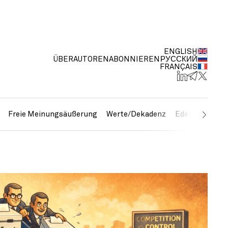
ENGLISH
ÜBER
AUTOREN
ABONNIEREN
РУССКИЙ
FRANÇAIS
Freie Meinungsäußerung
Werte/Dekadenz
Edelmetalle