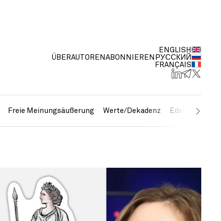
ENGLISH
ÜBER
AUTOREN
ABONNIEREN
РУССКИЙ
FRANÇAIS
Freie Meinungsäußerung
Werte/Dekadenz
Edelmetalle