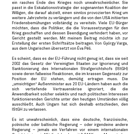
ein rasches Ende des Krieges noch unwahrscheinlicher. Sie
passt in die Eskalationsstrategie der sogenannten Koalition der
Willigen, die darauf abzielt, einen sinnlos provozierten Krieg um
weitere Jahrzehnte zu verlängern und die von den USA initiierten
Friedensbemühungen vollständig zu vereiteln. Viele EU-Bürger
möchten, dass die Politiker, die die Voraussetzungen für den
Krieg geschaffen und dessen Beendigung verhindert haben, vor
Gericht gestellt werden. Mit meinem Beitrag möchte ich zur
Erstellung der ersten Schriftsätze beitragen. Von György Varga,
aus dem Ungarischen übersetzt von Éva Péli.
Es scheint, dass es der EU-Führung nicht genug ist, dass sie seit
2002 das Gesetz der Vereinigten Staaten zur Ignorierung und
Sanktionierung des Internationalen Strafgerichtshofs (IStGH)
sowie deren fallweise Reaktionen, die im krassen Gegensatz zur
Position der EU stehen, demütig ertragen muss. Die
„umsichtigen“ Außenminister aus 20 EU-Ländern haben auch die
sich vertiefende Vertrauenskrise ignoriert, die die
Anwendbarkeit solcher selektiv und nach politischen Interessen
funktionierenden Gerichte unter den heutigen Umständen völlig
ausschließt. Auch Ungarn hat sich deshalb entschieden, den
IStGH zu verlassen.
Es ist unwahrscheinlich, dass eine deutsche, französische,
polnische oder baltische Regierung – oder irgendeine andere
Regierung – jemals ein Verfahren vor einem internationalen