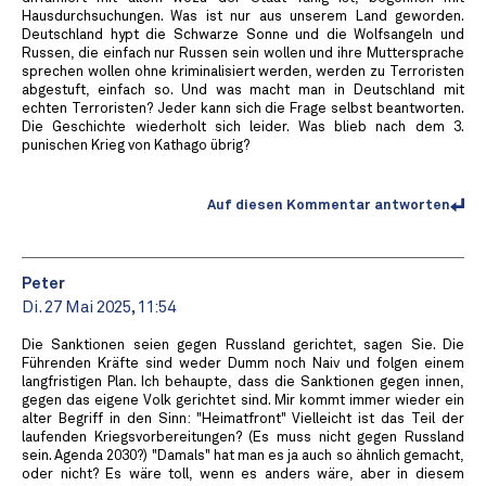
Hausdurchsuchungen. Was ist nur aus unserem Land geworden.
Deutschland hypt die Schwarze Sonne und die Wolfsangeln und
Russen, die einfach nur Russen sein wollen und ihre Muttersprache
sprechen wollen ohne kriminalisiert werden, werden zu Terroristen
abgestuft, einfach so. Und was macht man in Deutschland mit
echten Terroristen? Jeder kann sich die Frage selbst beantworten.
Die Geschichte wiederholt sich leider. Was blieb nach dem 3.
punischen Krieg von Kathago übrig?
Auf diesen Kommentar antworten
Peter
Di. 27 Mai 2025, 11:54
Die Sanktionen seien gegen Russland gerichtet, sagen Sie. Die
Führenden Kräfte sind weder Dumm noch Naiv und folgen einem
langfristigen Plan. Ich behaupte, dass die Sanktionen gegen innen,
gegen das eigene Volk gerichtet sind. Mir kommt immer wieder ein
alter Begriff in den Sinn: "Heimatfront" Vielleicht ist das Teil der
laufenden Kriegsvorbereitungen? (Es muss nicht gegen Russland
sein. Agenda 2030?) "Damals" hat man es ja auch so ähnlich gemacht,
oder nicht? Es wäre toll, wenn es anders wäre, aber in diesem