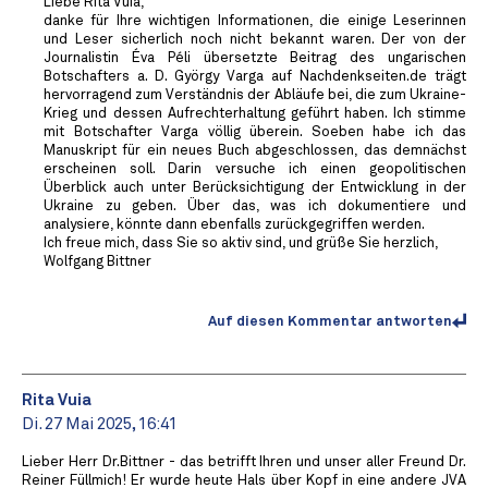
Liebe Rita Vuia,
danke für Ihre wichtigen Informationen, die einige Leserinnen
und Leser sicherlich noch nicht bekannt waren. Der von der
Journalistin Éva Péli übersetzte Beitrag des ungarischen
Botschafters a. D. György Varga auf Nachdenkseiten.de trägt
hervorragend zum Verständnis der Abläufe bei, die zum Ukraine-
Krieg und dessen Aufrechterhaltung geführt haben. Ich stimme
mit Botschafter Varga völlig überein. Soeben habe ich das
Manuskript für ein neues Buch abgeschlossen, das demnächst
erscheinen soll. Darin versuche ich einen geopolitischen
Überblick auch unter Berücksichtigung der Entwicklung in der
Ukraine zu geben. Über das, was ich dokumentiere und
analysiere, könnte dann ebenfalls zurückgegriffen werden.
Ich freue mich, dass Sie so aktiv sind, und grüße Sie herzlich,
Wolfgang Bittner
Auf diesen Kommentar antworten
Rita Vuia
Di. 27 Mai 2025, 16:41
Lieber Herr Dr.Bittner - das betrifft Ihren und unser aller Freund Dr.
Reiner Füllmich! Er wurde heute Hals über Kopf in eine andere JVA