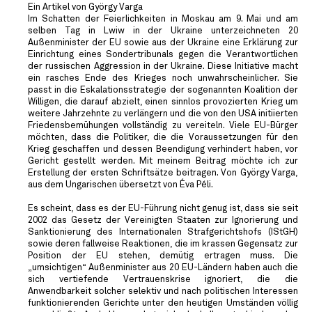
Ein Artikel von György Varga
Im Schatten der Feierlichkeiten in Moskau am 9. Mai und am
selben Tag in Lwiw in der Ukraine unterzeichneten 20
Außenminister der EU sowie aus der Ukraine eine Erklärung zur
Einrichtung eines Sondertribunals gegen die Verantwortlichen
der russischen Aggression in der Ukraine. Diese Initiative macht
ein rasches Ende des Krieges noch unwahrscheinlicher. Sie
passt in die Eskalationsstrategie der sogenannten Koalition der
Willigen, die darauf abzielt, einen sinnlos provozierten Krieg um
weitere Jahrzehnte zu verlängern und die von den USA initiierten
Friedensbemühungen vollständig zu vereiteln. Viele EU-Bürger
möchten, dass die Politiker, die die Voraussetzungen für den
Krieg geschaffen und dessen Beendigung verhindert haben, vor
Gericht gestellt werden. Mit meinem Beitrag möchte ich zur
Erstellung der ersten Schriftsätze beitragen. Von György Varga,
aus dem Ungarischen übersetzt von Éva Péli.
Es scheint, dass es der EU-Führung nicht genug ist, dass sie seit
2002 das Gesetz der Vereinigten Staaten zur Ignorierung und
Sanktionierung des Internationalen Strafgerichtshofs (IStGH)
sowie deren fallweise Reaktionen, die im krassen Gegensatz zur
Position der EU stehen, demütig ertragen muss. Die
„umsichtigen“ Außenminister aus 20 EU-Ländern haben auch die
sich vertiefende Vertrauenskrise ignoriert, die die
Anwendbarkeit solcher selektiv und nach politischen Interessen
funktionierenden Gerichte unter den heutigen Umständen völlig