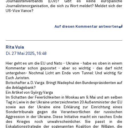
Journalistenverbands (DJV)? Gibt es keine europäische
Journalistenorganisation, die sich zu Wort meldet? Meldet sich der
US-Vize Vance?
Auf diesen Kommentar antworten
Rita Vuia
Di. 27 Mai 2025, 16:48
Hier geht es um die EU und Nato - Ukraine - habe es oben in einem
Kommentar schon gepostet - aber so wichtig - das darf nicht
untergehen- Nochmal Licht am Ende vom Tunnel: Und wichtig für
Euch Juristen.
Botschafter a. D. Varga: Bringt Wadephul den Bundespräsidenten auf
die Anklagebank?
Ein Artikel von György Varga
Im Schatten der Feierlichkeiten in Moskau am 9. Mai und am selben
Tag in Lwiw in der Ukraine unterzeichneten 20 Außenminister der EU
sowie aus der Ukraine eine Erklärung zur Einrichtung eines
Sondertribunals gegen die Verantwortlichen der russischen
Aggression in der Ukraine. Diese Initiative macht ein rasches Ende
des Krieges noch unwahrscheinlicher. Sie passt in die
Eskalationsstrategie der sogenannten Koalition der Willigen, die