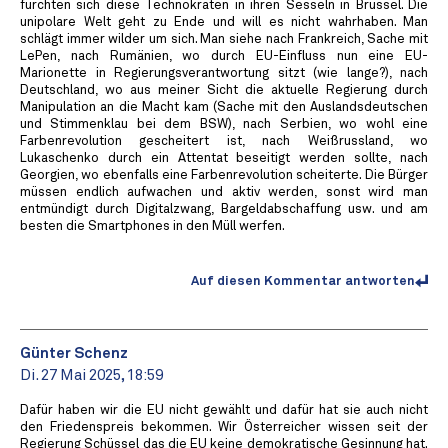
fürchten sich diese Technokraten in ihren Sesseln in Brüssel. Die
unipolare Welt geht zu Ende und will es nicht wahrhaben. Man
schlägt immer wilder um sich. Man siehe nach Frankreich, Sache mit
LePen, nach Rumänien, wo durch EU-Einfluss nun eine EU-
Marionette in Regierungsverantwortung sitzt (wie lange?), nach
Deutschland, wo aus meiner Sicht die aktuelle Regierung durch
Manipulation an die Macht kam (Sache mit den Auslandsdeutschen
und Stimmenklau bei dem BSW), nach Serbien, wo wohl eine
Farbenrevolution gescheitert ist, nach Weißrussland, wo
Lukaschenko durch ein Attentat beseitigt werden sollte, nach
Georgien, wo ebenfalls eine Farbenrevolution scheiterte. Die Bürger
müssen endlich aufwachen und aktiv werden, sonst wird man
entmündigt durch Digitalzwang, Bargeldabschaffung usw. und am
besten die Smartphones in den Müll werfen.
Auf diesen Kommentar antworten
Günter Schenz
Di. 27 Mai 2025, 18:59
Dafür haben wir die EU nicht gewählt und dafür hat sie auch nicht
den Friedenspreis bekommen. Wir Österreicher wissen seit der
Regierung Schüssel das die EU keine demokratische Gesinnung hat.