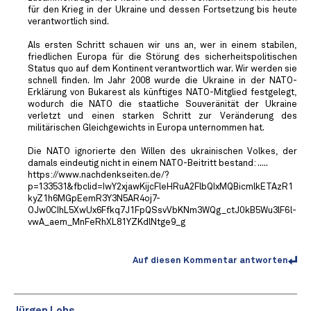
für den Krieg in der Ukraine und dessen Fortsetzung bis heute
verantwortlich sind.
Als ersten Schritt schauen wir uns an, wer in einem stabilen,
friedlichen Europa für die Störung des sicherheitspolitischen
Status quo auf dem Kontinent verantwortlich war. Wir werden sie
schnell finden. Im Jahr 2008 wurde die Ukraine in der NATO-
Erklärung von Bukarest als künftiges NATO-Mitglied festgelegt,
wodurch die NATO die staatliche Souveränität der Ukraine
verletzt und einen starken Schritt zur Veränderung des
militärischen Gleichgewichts in Europa unternommen hat.
Die NATO ignorierte den Willen des ukrainischen Volkes, der
damals eindeutig nicht in einem NATO-Beitritt bestand: .....
https://www.nachdenkseiten.de/?
p=133531&fbclid=IwY2xjawKijcFleHRuA2FlbQIxMQBicmlkETAzR1
kyZ1h6MGpEemR3Y3N5AR4oj7-
OJw0CIhL5XwUx6Ffkq7J1FpQSsvVbKNm3WQg_ctJ0kB5Wu3lF6l-
vwA_aem_MnFeRhXL81YZKdlNtge9_g
Auf diesen Kommentar antworten
Jürgen Lohs