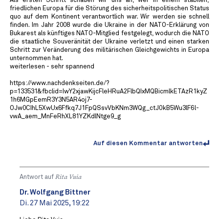
Als ersten Schritt schauen wir uns an, wer in einem stabilen,
friedlichen Europa für die Störung des sicherheitspolitischen Status
quo auf dem Kontinent verantwortlich war. Wir werden sie schnell
finden. Im Jahr 2008 wurde die Ukraine in der NATO-Erklärung von
Bukarest als künftiges NATO-Mitglied festgelegt, wodurch die NATO
die staatliche Souveränität der Ukraine verletzt und einen starken
Schritt zur Veränderung des militärischen Gleichgewichts in Europa
unternommen hat.
weiterlesen - sehr spannend
https://www.nachdenkseiten.de/?
p=133531&fbclid=IwY2xjawKijcFleHRuA2FlbQIxMQBicmlkETAzR1kyZ
1h6MGpEemR3Y3N5AR4oj7-
OJw0CIhL5XwUx6Ffkq7J1FpQSsvVbKNm3WQg_ctJ0kB5Wu3lF6l-
vwA_aem_MnFeRhXL81YZKdlNtge9_g
Auf diesen Kommentar antworten
Antwort auf
Rita Vuia
Dr. Wolfgang Bittner
Di. 27 Mai 2025, 19:22