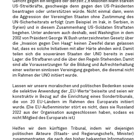
Gericht gegen ein Mitglied der derzeit 2,8 Millionen Mann starken
US-Streitkräfte, geschweige denn gegen den US-Präsidenten
beantragen oder unterstützen würde. Nicht einmal dann, wenn
die Aggression der Vereinigten Staaten ohne Zustimmung des
UN-Sicherheitsrats erfolgt (zum Beispiel im Irak, in Serbien, in
Syrien) und in diesem Zusammenhang US-Soldaten Straftaten
begehen. Unter anderem auch deshalb, weil Washington in dem
2002 von Präsident George W. Bush unterzeichneten Gesetz über
die „Invasion gegen Den Haag“ keinen Zweifel daran gelassen
hat, dass es solche Initiativen mit aller Härte ahnden wird. Damit
teilen sich die souveränen Staaten der UNO bereits in zwei
Lager: die Strafbaren und die über den Regeln Stehenden. Damit
sind alle Voraussetzungen für die Bildung und Aufrechterhaltung
einer weiteren sinnlosen Vereinigung gegeben, die diesmal nicht
im Rahmen der UNO initiiert wurde.
Lassen wir unsere moralischen und politischen Bedenken sowie
die selektive Anwendung der „EU-Werte“ beiseite und seien wir
konstruktiv in Bezug auf die Einrichtung eines Sondertribunals,
die von 20 EU-Ländern im Rahmen des Europarats initiiert
wurde. (Die EU-Außenminister stört es nicht, dass sie Russland
2022 aus der Organisation ausgeschlossen haben, sodass es
nicht Mitglied des Europarats ist.)
Helfen wir dem künftigen Tribunal, indem wir diejenigen
politischen Akteure (Staats- und Regierungschefs, Minister)
zusammentragen, die nach den bisher bekannten Informationen