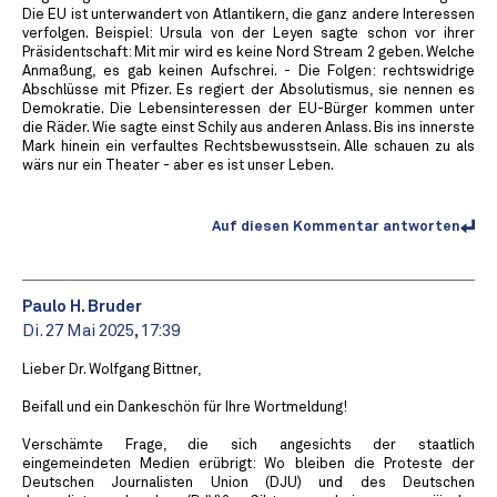
Die EU ist unterwandert von Atlantikern, die ganz andere Interessen
verfolgen. Beispiel: Ursula von der Leyen sagte schon vor ihrer
Präsidentschaft: Mit mir wird es keine Nord Stream 2 geben. Welche
Anmaßung, es gab keinen Aufschrei. - Die Folgen: rechtswidrige
Abschlüsse mit Pfizer. Es regiert der Absolutismus, sie nennen es
Demokratie. Die Lebensinteressen der EU-Bürger kommen unter
die Räder. Wie sagte einst Schily aus anderen Anlass. Bis ins innerste
Mark hinein ein verfaultes Rechtsbewusstsein. Alle schauen zu als
wärs nur ein Theater - aber es ist unser Leben.
Auf diesen Kommentar antworten
Paulo H. Bruder
Di. 27 Mai 2025, 17:39
Lieber Dr. Wolfgang Bittner,
Beifall und ein Dankeschön für Ihre Wortmeldung!
Verschämte Frage, die sich angesichts der staatlich
eingemeindeten Medien erübrigt: Wo bleiben die Proteste der
Deutschen Journalisten Union (DJU) und des Deutschen