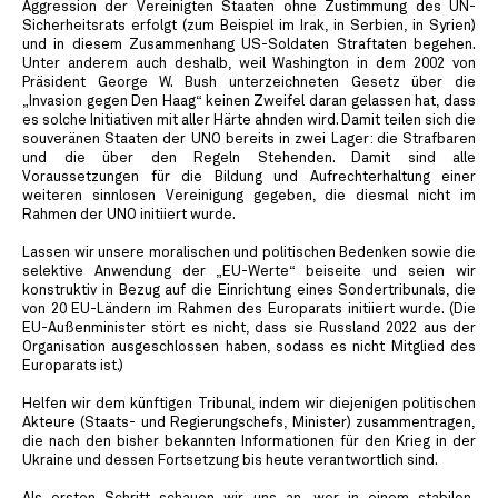
Aggression der Vereinigten Staaten ohne Zustimmung des UN-
Sicherheitsrats erfolgt (zum Beispiel im Irak, in Serbien, in Syrien)
und in diesem Zusammenhang US-Soldaten Straftaten begehen.
Unter anderem auch deshalb, weil Washington in dem 2002 von
Präsident George W. Bush unterzeichneten Gesetz über die
„Invasion gegen Den Haag“ keinen Zweifel daran gelassen hat, dass
es solche Initiativen mit aller Härte ahnden wird. Damit teilen sich die
souveränen Staaten der UNO bereits in zwei Lager: die Strafbaren
und die über den Regeln Stehenden. Damit sind alle
Voraussetzungen für die Bildung und Aufrechterhaltung einer
weiteren sinnlosen Vereinigung gegeben, die diesmal nicht im
Rahmen der UNO initiiert wurde.
Lassen wir unsere moralischen und politischen Bedenken sowie die
selektive Anwendung der „EU-Werte“ beiseite und seien wir
konstruktiv in Bezug auf die Einrichtung eines Sondertribunals, die
von 20 EU-Ländern im Rahmen des Europarats initiiert wurde. (Die
EU-Außenminister stört es nicht, dass sie Russland 2022 aus der
Organisation ausgeschlossen haben, sodass es nicht Mitglied des
Europarats ist.)
Helfen wir dem künftigen Tribunal, indem wir diejenigen politischen
Akteure (Staats- und Regierungschefs, Minister) zusammentragen,
die nach den bisher bekannten Informationen für den Krieg in der
Ukraine und dessen Fortsetzung bis heute verantwortlich sind.