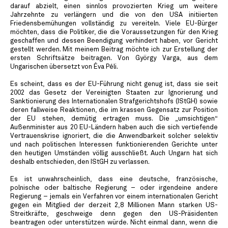
darauf abzielt, einen sinnlos provozierten Krieg um weitere
Jahrzehnte zu verlängern und die von den USA initiierten
Friedensbemühungen vollständig zu vereiteln. Viele EU-Bürger
möchten, dass die Politiker, die die Voraussetzungen für den Krieg
geschaffen und dessen Beendigung verhindert haben, vor Gericht
gestellt werden. Mit meinem Beitrag möchte ich zur Erstellung der
ersten Schriftsätze beitragen. Von György Varga, aus dem
Ungarischen übersetzt von Éva Péli.
Es scheint, dass es der EU-Führung nicht genug ist, dass sie seit
2002 das Gesetz der Vereinigten Staaten zur Ignorierung und
Sanktionierung des Internationalen Strafgerichtshofs (IStGH) sowie
deren fallweise Reaktionen, die im krassen Gegensatz zur Position
der EU stehen, demütig ertragen muss. Die „umsichtigen“
Außenminister aus 20 EU-Ländern haben auch die sich vertiefende
Vertrauenskrise ignoriert, die die Anwendbarkeit solcher selektiv
und nach politischen Interessen funktionierenden Gerichte unter
den heutigen Umständen völlig ausschließt. Auch Ungarn hat sich
deshalb entschieden, den IStGH zu verlassen.
Es ist unwahrscheinlich, dass eine deutsche, französische,
polnische oder baltische Regierung – oder irgendeine andere
Regierung – jemals ein Verfahren vor einem internationalen Gericht
gegen ein Mitglied der derzeit 2,8 Millionen Mann starken US-
Streitkräfte, geschweige denn gegen den US-Präsidenten
beantragen oder unterstützen würde. Nicht einmal dann, wenn die