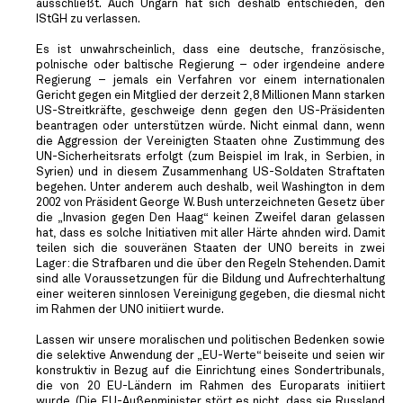
ausschließt. Auch Ungarn hat sich deshalb entschieden, den
IStGH zu verlassen.
Es ist unwahrscheinlich, dass eine deutsche, französische,
polnische oder baltische Regierung – oder irgendeine andere
Regierung – jemals ein Verfahren vor einem internationalen
Gericht gegen ein Mitglied der derzeit 2,8 Millionen Mann starken
US-Streitkräfte, geschweige denn gegen den US-Präsidenten
beantragen oder unterstützen würde. Nicht einmal dann, wenn
die Aggression der Vereinigten Staaten ohne Zustimmung des
UN-Sicherheitsrats erfolgt (zum Beispiel im Irak, in Serbien, in
Syrien) und in diesem Zusammenhang US-Soldaten Straftaten
begehen. Unter anderem auch deshalb, weil Washington in dem
2002 von Präsident George W. Bush unterzeichneten Gesetz über
die „Invasion gegen Den Haag“ keinen Zweifel daran gelassen
hat, dass es solche Initiativen mit aller Härte ahnden wird. Damit
teilen sich die souveränen Staaten der UNO bereits in zwei
Lager: die Strafbaren und die über den Regeln Stehenden. Damit
sind alle Voraussetzungen für die Bildung und Aufrechterhaltung
einer weiteren sinnlosen Vereinigung gegeben, die diesmal nicht
im Rahmen der UNO initiiert wurde.
Lassen wir unsere moralischen und politischen Bedenken sowie
die selektive Anwendung der „EU-Werte“ beiseite und seien wir
konstruktiv in Bezug auf die Einrichtung eines Sondertribunals,
die von 20 EU-Ländern im Rahmen des Europarats initiiert
wurde. (Die EU-Außenminister stört es nicht, dass sie Russland