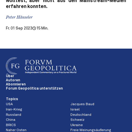
wolltest, aber nicht aus den Mainstream-Medien
erfahren konnten.
Peter Hänseler
Fr. 01 Sep 2023
15 Min.
Über
Autoren
Abonnieren
Forum Geopolitica unterstützen
Topics
USA
Jacques Baud
Iran-Krieg
Israel
Russland
Deutschland
China
Schweiz
BRICS
Ukraine
Naher Osten
Freie Meinungsäußerung