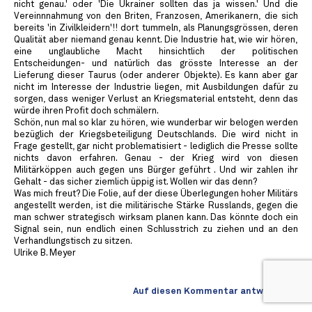
nicht genau.' oder 'Die Ukrainer sollten das ja wissen.' Und die
Vereinnnahmung von den Briten, Franzosen, Amerikanern, die sich
bereits 'in Zivilkleidern'!! dort tummeln, als Planungsgrössen, deren
Qualität aber niemand genau kennt. Die Industrie hat, wie wir hören,
eine unglaubliche Macht hinsichtlich der politischen
Entscheidungen- und natürlich das grösste Interesse an der
Lieferung dieser Taurus (oder anderer Objekte). Es kann aber gar
nicht im Interesse der Industrie liegen, mit Ausbildungen dafür zu
sorgen, dass weniger Verlust an Kriegsmaterial entsteht, denn das
würde ihren Profit doch schmälern.
Schön, nun mal so klar zu hören, wie wunderbar wir belogen werden
bezüglich der Kriegsbeteiligung Deutschlands. Die wird nicht in
Frage gestellt, gar nicht problematisiert - lediglich die Presse sollte
nichts davon erfahren. Genau - der Krieg wird von diesen
Militärköppen auch gegen uns Bürger geführt . Und wir zahlen ihr
Gehalt - das sicher ziemlich üppig ist. Wollen wir das denn?
Was mich freut? Die Folie, auf der diese Überlegungen hoher Militärs
angestellt werden, ist die militärische Stärke Russlands, gegen die
man schwer strategisch wirksam planen kann. Das könnte doch ein
Signal sein, nun endlich einen Schlusstrich zu ziehen und an den
Verhandlungstisch zu sitzen.
Ulrike B. Meyer
Auf diesen Kommentar antworten