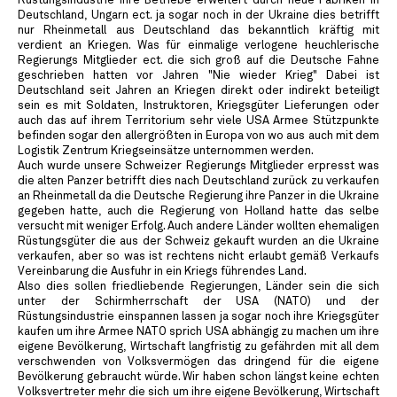
Rüstungsindustrie ihre Betriebe erweitert durch neue Fabriken in
Deutschland, Ungarn ect. ja sogar noch in der Ukraine dies betrifft
nur Rheinmetall aus Deutschland das bekanntlich kräftig mit
verdient an Kriegen. Was für einmalige verlogene heuchlerische
Regierungs Mitglieder ect. die sich groß auf die Deutsche Fahne
geschrieben hatten vor Jahren "Nie wieder Krieg" Dabei ist
Deutschland seit Jahren an Kriegen direkt oder indirekt beteiligt
sein es mit Soldaten, Instruktoren, Kriegsgüter Lieferungen oder
auch das auf ihrem Territorium sehr viele USA Armee Stützpunkte
befinden sogar den allergrößten in Europa von wo aus auch mit dem
Logistik Zentrum Kriegseinsätze unternommen werden.
Auch wurde unsere Schweizer Regierungs Mitglieder erpresst was
die alten Panzer betrifft dies nach Deutschland zurück zu verkaufen
an Rheinmetall da die Deutsche Regierung ihre Panzer in die Ukraine
gegeben hatte, auch die Regierung von Holland hatte das selbe
versucht mit weniger Erfolg. Auch andere Länder wollten ehemaligen
Rüstungsgüter die aus der Schweiz gekauft wurden an die Ukraine
verkaufen, aber so was ist rechtens nicht erlaubt gemäß Verkaufs
Vereinbarung die Ausfuhr in ein Kriegs führendes Land.
Also dies sollen friedliebende Regierungen, Länder sein die sich
unter der Schirmherrschaft der USA (NATO) und der
Rüstungsindustrie einspannen lassen ja sogar noch ihre Kriegsgüter
kaufen um ihre Armee NATO sprich USA abhängig zu machen um ihre
eigene Bevölkerung, Wirtschaft langfristig zu gefährden mit all dem
verschwenden von Volksvermögen das dringend für die eigene
Bevölkerung gebraucht würde. Wir haben schon längst keine echten
Volksvertreter mehr die sich um ihre eigene Bevölkerung, Wirtschaft