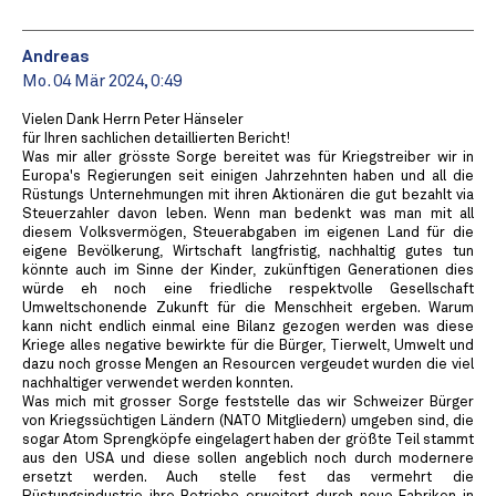
Andreas
Mo. 04 Mär 2024, 0:49
Vielen Dank Herrn Peter Hänseler
für Ihren sachlichen detaillierten Bericht!
Was mir aller grösste Sorge bereitet was für Kriegstreiber wir in
Europa's Regierungen seit einigen Jahrzehnten haben und all die
Rüstungs Unternehmungen mit ihren Aktionären die gut bezahlt via
Steuerzahler davon leben. Wenn man bedenkt was man mit all
diesem Volksvermögen, Steuerabgaben im eigenen Land für die
eigene Bevölkerung, Wirtschaft langfristig, nachhaltig gutes tun
könnte auch im Sinne der Kinder, zukünftigen Generationen dies
würde eh noch eine friedliche respektvolle Gesellschaft
Umweltschonende Zukunft für die Menschheit ergeben. Warum
kann nicht endlich einmal eine Bilanz gezogen werden was diese
Kriege alles negative bewirkte für die Bürger, Tierwelt, Umwelt und
dazu noch grosse Mengen an Resourcen vergeudet wurden die viel
nachhaltiger verwendet werden konnten.
Was mich mit grosser Sorge feststelle das wir Schweizer Bürger
von Kriegssüchtigen Ländern (NATO Mitgliedern) umgeben sind, die
sogar Atom Sprengköpfe eingelagert haben der größte Teil stammt
aus den USA und diese sollen angeblich noch durch modernere
ersetzt werden. Auch stelle fest das vermehrt die