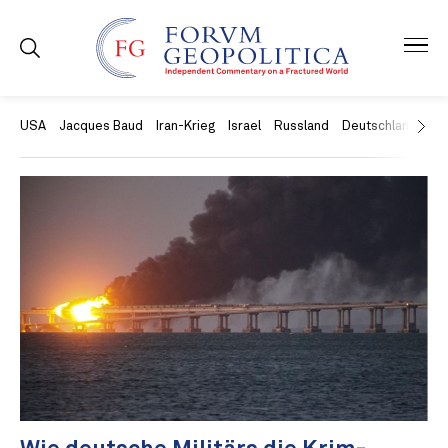
USA
Jacques Baud
Iran-Krieg
Israel
Russland
Deutschland
Ch