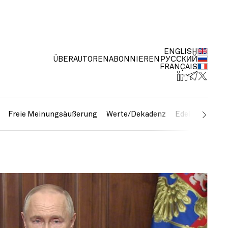
ENGLISH
ÜBER
AUTOREN
ABONNIEREN
РУССКИЙ
FRANÇAIS
Freie Meinungsäußerung
Werte/Dekadenz
Edelmetalle