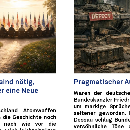
ind nötig,
Pragmatischer Au
r eine Neue
Waren der deutsche 
Bundeskanzler Friedr
um markige Sprüche,
schland Atomwaffen
seltener geworden. 
 die Geschichte noch
Dessau schlug Bunde
d nach wie vor die
versöhnliche Töne 