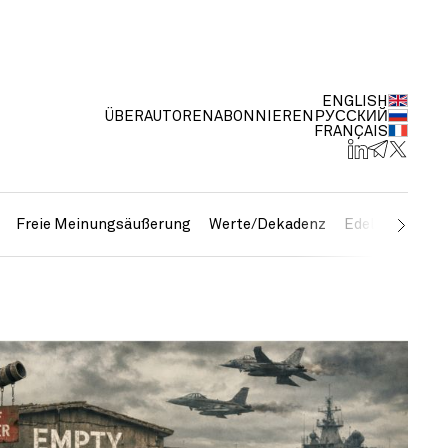
ENGLISH
ÜBER
AUTOREN
ABONNIEREN
РУССКИЙ
FRANÇAIS
Freie Meinungsäußerung
Werte/Dekadenz
Edelmetalle