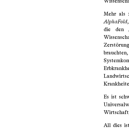
Wissenschaf
Mehr als 
AlphaFold
die den „
Wissenscha
Zerstörung
brauchte
Systemko
Erbkrankh
Landwirts
Krankheite
Es ist sch
Universal
Wirtschaft,
All dies i