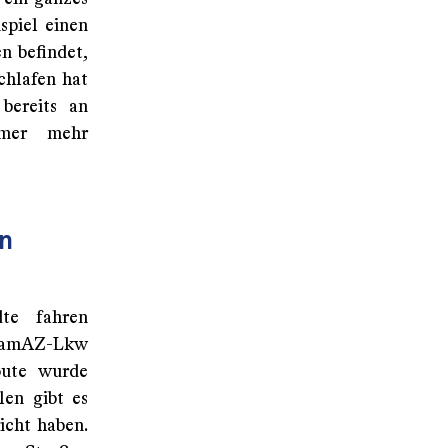
spiel einen
n befindet,
chlafen hat
bereits an
mmer mehr
en
dte fahren
KamAZ-Lkw
oute wurde
len gibt es
icht haben.