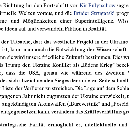
e Richtung für den Fortschritt vor:
Kir Bulytschow
sagte
virtuelle Welten voraus, und die
Brüder Strugatski
progn
eme und Möglichkeiten einer Superintelligenz. Wisse
se Ideen auf und verwandeln Fiktion in Realität.
der Tatsache, dass das westliche Projekt in der Ukraine 
t ist, kann man auch die Entwicklung der Wissenschaft 
nn sie wird unsere friedliche Zukunft bestimmen. Dies wu
als Trump den Ukraine-Konflikt als „Bidens Krieg“ beze
e, dass die USA, genau wie während des Zweiten W
 des sich abzeichnenden Sieges der anderen Seite schnell
r Liste der Verlierer zu streichen. Die Lage auf dem Schl
rgangenen Jahr nicht zugunsten der Ukraine entwickelt, 
 angekündigten Atomwaffen („Burevestnik” und „Poseid
 entgegensetzen kann, verändern das Kräfteverhältnis g
trategische Parität ermöglicht es, intellektuelle und 