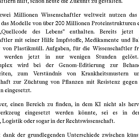
tlern hilft, schon heute die Zukunft zu gestalten.
zwei Millionen Wissenschaftler weltweit nutzen das
, das Modelle von über 200 Millionen Proteinstrukturen e
Quellcode des Lebens” enthalten. Bereits jetzt 
ftler mit seiner Hilfe Impfstoffe, Medikamente und Ba
 von Plastikmüll. Aufgaben, für die Wissenschaftler f
n, werden jetzt in nur wenigen Stunden gelöst
mplex wird bei der Genom-Editierung zur Behan
eiten, zum Verständnis von Krankheitsmustern 
chaft zur Züchtung von Pflanzen mit Resistenz gegen
n eingesetzt.
wer, einen Bereich zu finden, in dem KI nicht als her
werkzeug eingesetzt werden könnte, sei es in de
 Logistik oder sogar in der Rechtswissenschaft.
st dank der grundlegenden Unterschiede zwischen küns