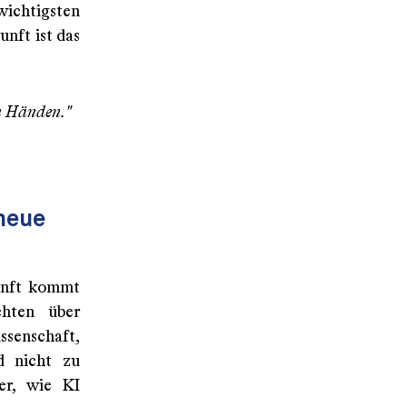
wichtigsten
nft ist das
n Händen."
 neue
kunft kommt
chten über
ssenschaft,
nd nicht zu
er, wie KI