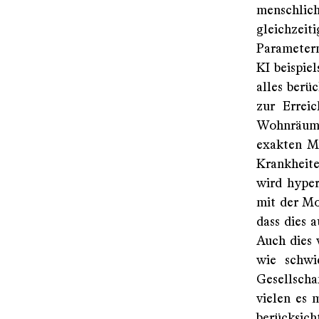
menschlich
gleichzei
Parametern
KI beispie
alles berü
zur Erreic
Wohnräumen
exakten Mi
Krankheite
wird hyper
mit der Mo
dass dies 
Auch dies 
wie schwi
Gesellscha
vielen es 
berücksich