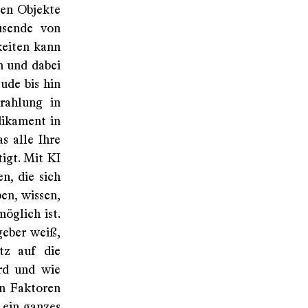
ben Objekte
usende von
keiten kann
n und dabei
ude bis hin
trahlung in
dikament in
s alle Ihre
igt. Mit KI
n, die sich
en, wissen,
öglich ist.
geber weiß,
tz auf die
ird und wie
on Faktoren
 ein ganzes