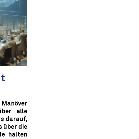
nt
 Manöver
ber alle
s darauf,
s über die
le halten