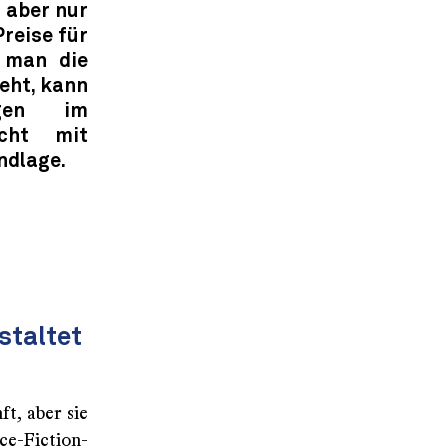
 aber nur
Preise für
n man die
eht, kann
ngen im
icht mit
ndlage.
staltet
t, aber sie
ce-Fiction-