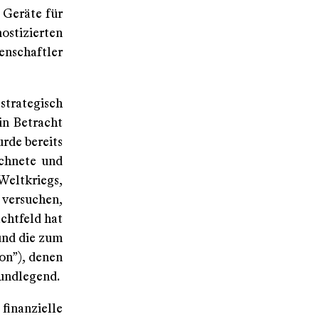
 Geräte für
ostizierten
nschaftler
strategisch
in Betracht
rde bereits
ichnete und
eltkriegs,
 versuchen,
achtfeld hat
und die zum
on”), denen
rundlegend.
finanzielle