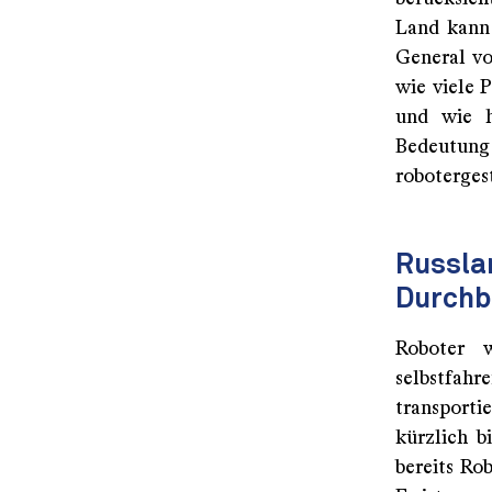
Land kann 
General vo
wie viele 
und wie h
Bedeutun
roboterges
Russlan
Durchb
Roboter w
selbstfa
transport
kürzlich b
bereits Ro