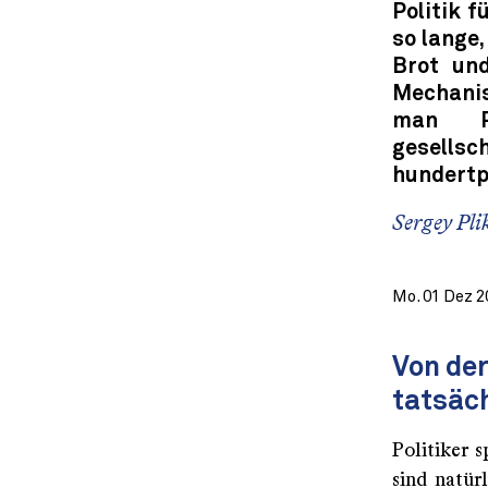
Politik 
so lange,
Brot und
Mechanis
man Pr
gesells
hundertpr
Sergey Pli
Mo. 01 Dez 2
Von der
tatsäch
Politiker s
sind natür