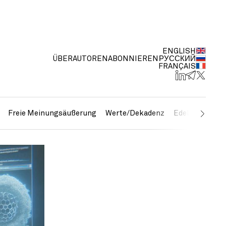
ENGLISH
ÜBER
AUTOREN
ABONNIEREN
РУССКИЙ
FRANÇAIS
Freie Meinungsäußerung
Werte/Dekadenz
Edelmetalle