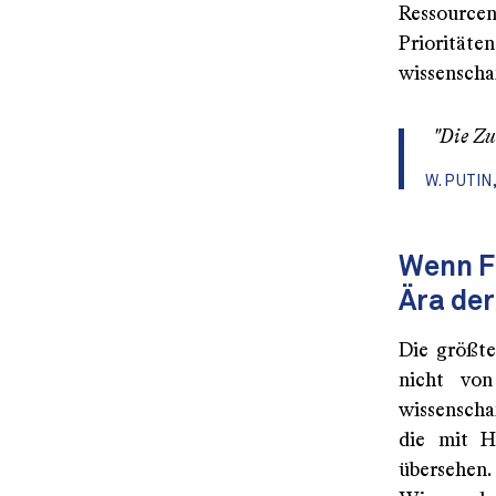
Ressourcen
Prioritäte
wissenscha
"Die Zu
W. PUTIN
Wenn Fa
Ära de
Die größte
nicht von
wissenscha
die mit Hi
übersehen