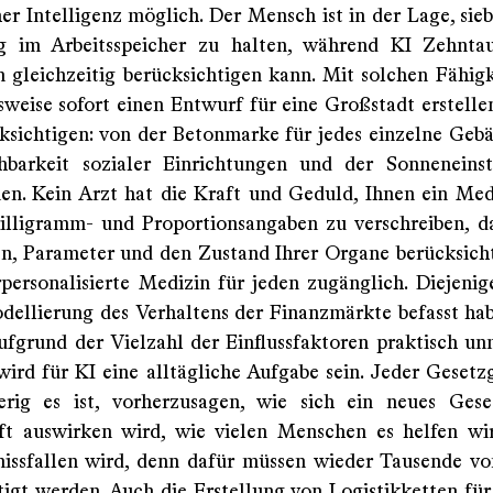
er Intelligenz möglich. Der Mensch ist in der Lage, sie
tig im Arbeitsspeicher zu halten, während KI Zehnta
 gleichzeitig berücksichtigen kann. Mit solchen Fähig
lsweise sofort einen Entwurf für eine Großstadt erstelle
cksichtigen: von der Betonmarke für jedes einzelne Gebä
hbarkeit sozialer Einrichtungen und der Sonneneins
. Kein Arzt hat die Kraft und Geduld, Ihnen ein Me
lligramm- und Proportionsangaben zu verschreiben, da
n, Parameter und den Zustand Ihrer Organe berücksicht
personalisierte Medizin für jeden zugänglich. Diejenige
dellierung des Verhaltens der Finanzmärkte befasst hab
aufgrund der Vielzahl der Einflussfaktoren praktisch unm
wird für KI eine alltägliche Aufgabe sein. Jeder Gesetz
erig es ist, vorherzusagen, wie sich ein neues Gese
ft auswirken wird, wie vielen Menschen es helfen w
missfallen wird, denn dafür müssen wieder Tausende v
tigt werden. Auch die Erstellung von Logistikketten für