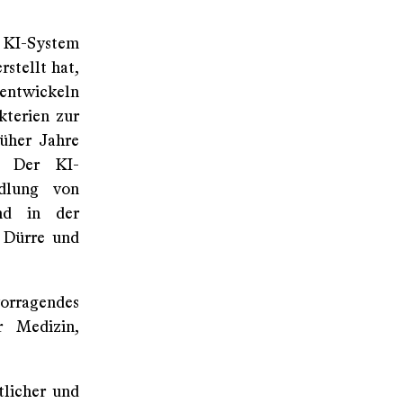
 KI-System
rstellt hat,
entwickeln
kterien zur
rüher Jahre
. Der KI-
dlung von
und in der
 Dürre und
vorragendes
r Medizin,
tlicher und