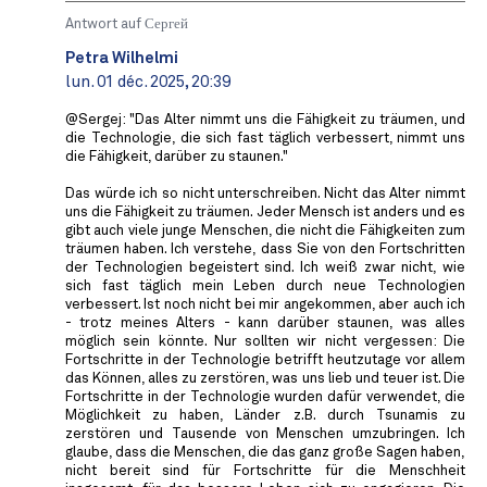
Antwort auf
Сергей
Petra Wilhelmi
lun. 01 déc. 2025, 20:39
@Sergej: "Das Alter nimmt uns die Fähigkeit zu träumen, und
die Technologie, die sich fast täglich verbessert, nimmt uns
die Fähigkeit, darüber zu staunen."
Das würde ich so nicht unterschreiben. Nicht das Alter nimmt
uns die Fähigkeit zu träumen. Jeder Mensch ist anders und es
gibt auch viele junge Menschen, die nicht die Fähigkeiten zum
träumen haben. Ich verstehe, dass Sie von den Fortschritten
der Technologien begeistert sind. Ich weiß zwar nicht, wie
sich fast täglich mein Leben durch neue Technologien
verbessert. Ist noch nicht bei mir angekommen, aber auch ich
- trotz meines Alters - kann darüber staunen, was alles
möglich sein könnte. Nur sollten wir nicht vergessen: Die
Fortschritte in der Technologie betrifft heutzutage vor allem
das Können, alles zu zerstören, was uns lieb und teuer ist. Die
Fortschritte in der Technologie wurden dafür verwendet, die
Möglichkeit zu haben, Länder z.B. durch Tsunamis zu
zerstören und Tausende von Menschen umzubringen. Ich
glaube, dass die Menschen, die das ganz große Sagen haben,
nicht bereit sind für Fortschritte für die Menschheit