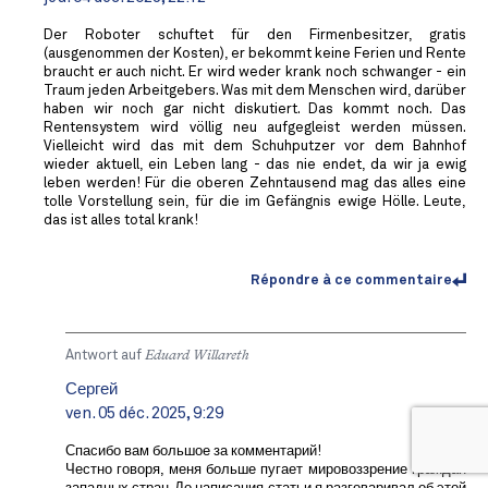
Der Roboter schuftet für den Firmenbesitzer, gratis
(ausgenommen der Kosten), er bekommt keine Ferien und Rente
braucht er auch nicht. Er wird weder krank noch schwanger - ein
Traum jeden Arbeitgebers. Was mit dem Menschen wird, darüber
haben wir noch gar nicht diskutiert. Das kommt noch. Das
Rentensystem wird völlig neu aufgegleist werden müssen.
Vielleicht wird das mit dem Schuhputzer vor dem Bahnhof
wieder aktuell, ein Leben lang - das nie endet, da wir ja ewig
leben werden! Für die oberen Zehntausend mag das alles eine
tolle Vorstellung sein, für die im Gefängnis ewige Hölle. Leute,
das ist alles total krank!
Répondre à ce commentaire
Antwort auf
Eduard Willareth
Сергей
ven. 05 déc. 2025, 9:29
Спасибо вам большое за комментарий!
Честно говоря, меня больше пугает мировоззрение граждан