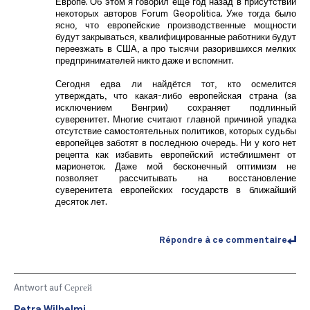
Европе. Об этом я говорил ещё год назад в присутствии
некоторых авторов Forum Geopolitica. Уже тогда было
ясно, что европейские производственные мощности
будут закрываться, квалифицированные работники будут
переезжать в США, а про тысячи разорившихся мелких
предпринимателей никто даже и вспомнит.
Сегодня едва ли найдётся тот, кто осмелится
утверждать, что какая-либо европейская страна (за
исключением Венгрии) сохраняет подлинный
суверенитет. Многие считают главной причиной упадка
отсутствие самостоятельных политиков, которых судьбы
европейцев заботят в последнюю очередь. Ни у кого нет
рецепта как избавить европейский истеблишмент от
марионеток. Даже мой бесконечный оптимизм не
позволяет рассчитывать на восстановление
суверенитета европейских государств в ближайший
десяток лет.
Répondre à ce commentaire
Antwort auf
Сергей
Petra Wilhelmi