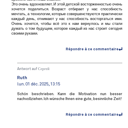
Это очень вдохновляет. И этой детской восторженностью очень
хочется поделиться. Возраст отбирает у нас способность
мечтать, а технологии, которые совершенствуются практически
каждый день, отнимают у нас способность восторгаться ими.
Очень хочется, чтобы всё это к нам вернулось и мы стали
думать о том будущем, которое каждый из нас строит сегодня
своими руками.
Répondre à ce commentaire
Antwort auf
Сергей
Ruth
lun. 01 déc. 2025, 13:15
Schön beschrieben. Kann die Motivation nun besser
nachvollziehen. Ich wünsche Ihnen eine gute, besinnliche Zeit!
Répondre à ce commentaire