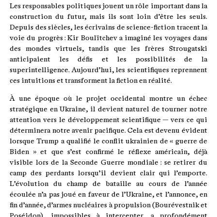
Les responsables politiques jouent un rôle important dans la
construction du futur, mais ils sont loin d’être les seuls.
Depuis des siècles, les écrivains de science-fiction tracent la
voie du progrès : Kir Boulïtchev a imaginé les voyages dans
des mondes virtuels, tandis que les frères Strougatski
anticipaient les défis et les possibilités de la
superintelligence. Aujourd’hui, les scientifiques reprennent
ces intuitions et transforment la fiction en réalité.
À une époque où le projet occidental montre un échec
stratégique en Ukraine, il devient naturel de tourner notre
attention vers le développement scientifique — vers ce qui
déterminera notre avenir pacifique. Cela est devenu évident
lorsque Trump a qualifié le conflit ukrainien de « guerre de
Biden » et que s’est confirmé le réflexe américain, déjà
visible lors de la Seconde Guerre mondiale : se retirer du
camp des perdants lorsqu’il devient clair qui l’emporte.
L’évolution du champ de bataille au cours de l’année
écoulée n’a pas joué en faveur de l’Ukraine, et l’annonce, en
fin d’année, d’armes nucléaires à propulsion (Bourévestnik et
Poséidon), impossibles à intercepter, a profondément