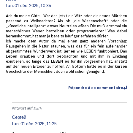
lun. 01 déc. 2025, 10:35
Ach du meine Güte... War das jetzt ein Witz oder ein neues Märchen
passend zu Weihnachten? Als ob „die Wissenschaft“ oder die
„künstliche Intelligenz“ etwas Neutrales wären. Die muß erst mal ein
menschliches Wesen betreiben oder programmieren! Was dabei
herauskommt, hat man ja bereits häufiger erfahren dürfen.
Ich mache dem Autor da mal einen ganz anderen Vorschlag:
Rausgehen in die Natur, staunen, was das für ein fein aufeinander
abgestimmtes Wunderwerk ist, lernen wie LEBEN funktioniert. Das
Leben draußen und dort beobachten und mit ihm in Einklang
existieren, so lange das LEBEN es für ihn vorgesehen hat, anstatt
auf den neuen Erlöser zu hoffen. An Göttern hatte es in der kurzen
Geschichte der Menschheit doch wohl schon genügend.
Répondre à ce commentaire
Antwort auf
Ruth
Сергей
lun. 01 déc. 2025, 11:25