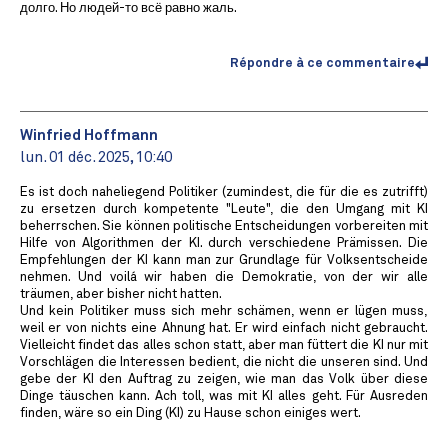
долго. Но людей-то всё равно жаль.
Répondre à ce commentaire
Winfried Hoffmann
lun. 01 déc. 2025, 10:40
Es ist doch naheliegend Politiker (zumindest, die für die es zutrifft)
zu ersetzen durch kompetente "Leute", die den Umgang mit KI
beherrschen. Sie können politische Entscheidungen vorbereiten mit
Hilfe von Algorithmen der KI. durch verschiedene Prämissen. Die
Empfehlungen der KI kann man zur Grundlage für Volksentscheide
nehmen. Und voilá wir haben die Demokratie, von der wir alle
träumen, aber bisher nicht hatten.
Und kein Politiker muss sich mehr schämen, wenn er lügen muss,
weil er von nichts eine Ahnung hat. Er wird einfach nicht gebraucht.
Vielleicht findet das alles schon statt, aber man füttert die KI nur mit
Vorschlägen die Interessen bedient, die nicht die unseren sind. Und
gebe der KI den Auftrag zu zeigen, wie man das Volk über diese
Dinge täuschen kann. Ach toll, was mit KI alles geht. Für Ausreden
finden, wäre so ein Ding (KI) zu Hause schon einiges wert.