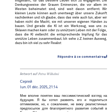
insgesamt, für das bessere Leben sich zu engagieren. Die
Denkungsweise der Grauen Eminenzen, die vor allem im
Westen beheimatet sind, sind weit davon entfernt. Wir
kleinen Leute können auch unentwegt über unsere Zukunft
nachdenken und ich glaube, dass das viele auch tun, aber wir
haben nicht die Macht, sie mit unseren eigenen Händen zu
bauen. Und gerade die KI ist ein Werkzeug, was uns zu
Sklaven machen kann oder zu unnützem Leben mit der Folge,
dass die KI vielleicht die entsprechende Impfung für das
unnütze Leben zusammenbaut. Ich sehe z.Z. keinen Ausweg,
dazu bin ich viel zu sehr Realist
Répondre à ce commentaire
Antwort auf
Petra Wilhelmi
Сергей
lun. 01 déc. 2025, 21:14
Мне вполне понятен ваш пессимистический взгляд на
будущее. Я бы хотел развеять его и поделиться
оптимизмом, но, к сожалению, не вижу реалистичных
предпосылок для благоприятного развития событий в