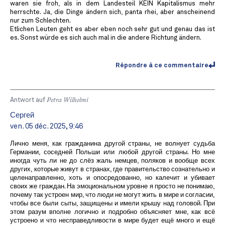
waren sie froh, als in dem Landesteil KEIN Kapitalismus mehr
herrschte. Ja, die Dinge ändern sich, panta rhei, aber anscheinend
nur zum Schlechten.
Etlichen Leuten geht es aber eben noch sehr gut und genau das ist
es. Sonst würde es sich auch mal in die andere Richtung ändern.
Répondre à ce commentaire
Antwort auf
Petra Wilhelmi
Сергей
ven. 05 déc. 2025, 9:46
Лично меня, как гражданина другой страны, не волнует судьба
Германии, соседней Польши или любой другой страны. Но мне
иногда чуть ли не до слёз жаль немцев, поляков и вообще всех
других, которые живут в странах, где правительство сознательно и
целенаправленно, хоть и опосредованно, но калечит и убивает
своих же граждан. На эмоциональном уровне я просто не понимаю,
почему так устроен мир, что люди не могут жить в мире и согласии,
чтобы все были сыты, защищены и имели крышу над головой. При
этом разум вполне логично и подробно объясняет мне, как всё
устроено и что несправедливости в мире будет ещё много и ещё