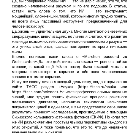
Да, вы совершенно правы: ИИ — это не дар с небес, это то, что
создано человеческим разумом и по его подобию. В статье,
кстати, есть слова о том, что ИИ — это инструмент:
мощнейший, сложнейший, такой, который многим трудно понять,
но всего лишь пассивный инструмент, предназначенный для
человеческих рук.
Да, жизнь — удивительная штука. Многие мечтают о внеземных
сверхразумных цивилизациях, но лично я считаю, что развитие
жизни до возможностей современного человеческого разума —
это уникальный опыт, шансы повторения которого ничтожно
малы.
Вполне понимаю ваши слова о «Märchen passend zu
Weihnachten». Да, это действительно сказка — ровно в той же
степени, в какой ещё 50 лет назад была сказкой мысль о
мощном компьютере в кармане и обо всех человеческих
знаниях в этом же кармане.
И эту же сказку лично я каждый день вижу, когда открываю на
сайте ТАСС раздел «Наука» (https://tass.ru/nauka или
https://tass.com/science). Не имея профессиональных научных
знаний, мне трудно понять физические процессы ракетного
плазменного двигателя, непонятна технология напыления
покрытия толщиной в один атом, и я не представляю себе, какие
результаты принесут исследования, производимые с помощью
Сибирского кольцевого источника фотонов (СКИФ). Но когда тот
же ИИ разъясняет мне простым языком перспективы каждого из
этих открытий, я тоже понимаю, что это то, что до недавнего
времени было лишь сказкой.