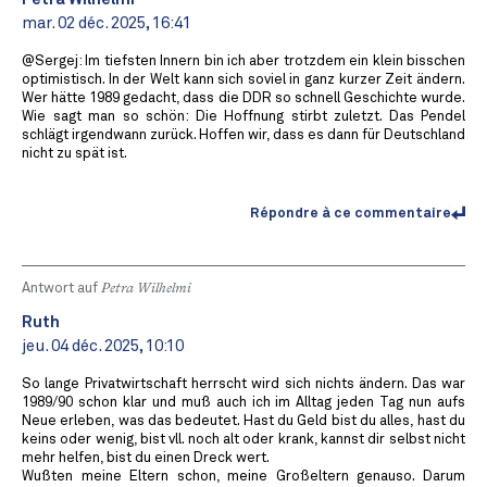
mar. 02 déc. 2025, 16:41
@Sergej: Im tiefsten Innern bin ich aber trotzdem ein klein bisschen
optimistisch. In der Welt kann sich soviel in ganz kurzer Zeit ändern.
Wer hätte 1989 gedacht, dass die DDR so schnell Geschichte wurde.
Wie sagt man so schön: Die Hoffnung stirbt zuletzt. Das Pendel
schlägt irgendwann zurück. Hoffen wir, dass es dann für Deutschland
nicht zu spät ist.
Répondre à ce commentaire
Antwort auf
Petra Wilhelmi
Ruth
jeu. 04 déc. 2025, 10:10
So lange Privatwirtschaft herrscht wird sich nichts ändern. Das war
1989/90 schon klar und muß auch ich im Alltag jeden Tag nun aufs
Neue erleben, was das bedeutet. Hast du Geld bist du alles, hast du
keins oder wenig, bist vll. noch alt oder krank, kannst dir selbst nicht
mehr helfen, bist du einen Dreck wert.
Wußten meine Eltern schon, meine Großeltern genauso. Darum