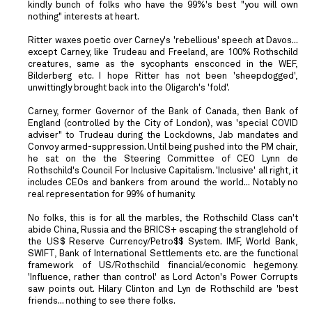
kindly bunch of folks who have the 99%'s best "you will own
nothing" interests at heart.
Ritter waxes poetic over Carney's 'rebellious' speech at Davos...
except Carney, like Trudeau and Freeland, are 100% Rothschild
creatures, same as the sycophants ensconced in the WEF,
Bilderberg etc. I hope Ritter has not been 'sheepdogged',
unwittingly brought back into the Oligarch's 'fold'.
Carney, former Governor of the Bank of Canada, then Bank of
England (controlled by the City of London), was 'special COVID
adviser" to Trudeau during the Lockdowns, Jab mandates and
Convoy armed-suppression. Until being pushed into the PM chair,
he sat on the the Steering Committee of CEO Lynn de
Rothschild's Council For Inclusive Capitalism. 'Inclusive' all right, it
includes CEOs and bankers from around the world... Notably no
real representation for 99% of humanity.
No folks, this is for all the marbles, the Rothschild Class can't
abide China, Russia and the BRICS+ escaping the stranglehold of
the US$ Reserve Currency/Petro$$ System. IMF, World Bank,
SWIFT, Bank of International Settlements etc. are the functional
framework of US/Rothschild financial/economic hegemony.
'Influence, rather than control' as Lord Acton's Power Corrupts
saw points out. Hilary Clinton and Lyn de Rothschild are 'best
friends... nothing to see there folks.