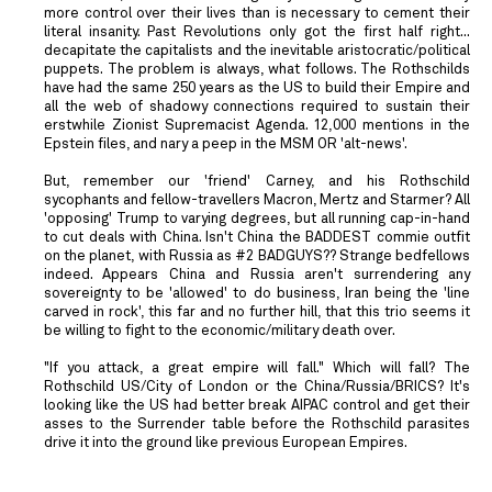
more control over their lives than is necessary to cement their
literal insanity. Past Revolutions only got the first half right...
decapitate the capitalists and the inevitable aristocratic/political
puppets. The problem is always, what follows. The Rothschilds
have had the same 250 years as the US to build their Empire and
all the web of shadowy connections required to sustain their
erstwhile Zionist Supremacist Agenda. 12,000 mentions in the
Epstein files, and nary a peep in the MSM OR 'alt-news'.
But, remember our 'friend' Carney, and his Rothschild
sycophants and fellow-travellers Macron, Mertz and Starmer? All
'opposing' Trump to varying degrees, but all running cap-in-hand
to cut deals with China. Isn't China the BADDEST commie outfit
on the planet, with Russia as #2 BADGUYS?? Strange bedfellows
indeed. Appears China and Russia aren't surrendering any
sovereignty to be 'allowed' to do business, Iran being the 'line
carved in rock', this far and no further hill, that this trio seems it
be willing to fight to the economic/military death over.
"If you attack, a great empire will fall." Which will fall? The
Rothschild US/City of London or the China/Russia/BRICS? It's
looking like the US had better break AIPAC control and get their
asses to the Surrender table before the Rothschild parasites
drive it into the ground like previous European Empires.