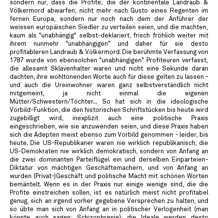
sondern nur, dass die Profite, die der kontinentale Landraub &
Völkermord abwarfen, nicht mehr nach Gusto eines Regenten im
fernen Europa, sondern nur noch nach dem der Anführer der
weissen europäischen Siedler zu verteilen seien, und die machten,
kaum als "unabhängig" selbst-deklariert, frisch fröhlich weiter mit
ihrem nunmehr "unabhängigen" und daher für sie desto
profitableren Landraub & Völkermord. Die berühmte Verfassung von
1787 wurde von ebensolchen "unabhängigen" Profiteuren verfasst,
die allesamt Sklavenhalter waren und nicht eine Sekunde daran
dachten, ihre wohltönenden Worte auch für diese gelten zu lassen -
und auch die Ureinwohner waren ganz selbstverständlich nicht
mitgemeint, ja nicht einmal die eigenen
Mütter/Schwestern/Töchter... So hat sich in die ideologische
Vorbild-Funktion, die den historischen Schriftstücken bis heute wird
zugebilligt wird, inexplizit auch eine politische Praxis
eingeschrieben, wie sie anzuwenden seien, und diese Praxis haben
sich die Adepten meist ebenso zum Vorbild genommen - leider, bis
heute. Die US-Republikaner waren nie wirklich republikanisch, die
US-Demokraten nie wirklich demokratisch, sondern von Anfang an
die zwei dominanten Parteiflügel ein und derselben Einparteien-
Diktatur von mächtigen Geschäftemachern, und von Anfang an
wurden (Privat-)Geschäft und politische Macht mit schönen Worten
bemäntelt. Wenn es in der Praxis nur einige wenige sind, die die
Profite einstreichen sollen, ist es natürlich meist nicht profitabel
genug, sich an irgend vorher gegebene Versprechen zu halten, und
so übte man sich von Anfang an in politischer Verlogenheit (man
könnte auch sagen: Schizophrenie): die Ideale werden desto