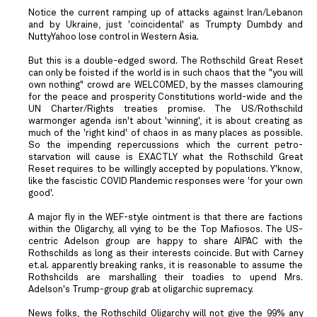
Notice the current ramping up of attacks against Iran/Lebanon
and by Ukraine, just 'coincidental' as Trumpty Dumbdy and
NuttyYahoo lose control in Western Asia.
But this is a double-edged sword. The Rothschild Great Reset
can only be foisted if the world is in such chaos that the "you will
own nothing" crowd are WELCOMED, by the masses clamouring
for the peace and prosperity Constitutions world-wide and the
UN Charter/Rights treaties promise. The US/Rothschild
warmonger agenda isn't about 'winning', it is about creating as
much of the 'right kind' of chaos in as many places as possible.
So the impending repercussions which the current petro-
starvation will cause is EXACTLY what the Rothschild Great
Reset requires to be willingly accepted by populations. Y'know,
like the fascistic COVID Plandemic responses were 'for your own
good'.
A major fly in the WEF-style ointment is that there are factions
within the Oligarchy, all vying to be the Top Mafiosos. The US-
centric Adelson group are happy to share AIPAC with the
Rothschilds as long as their interests coincide. But with Carney
et.al. apparently breaking ranks, it is reasonable to assume the
Rothshcilds are marshalling their toadies to upend Mrs.
Adelson's Trump-group grab at oligarchic supremacy.
News folks, the Rothschild Oligarchy will not give the 99% any