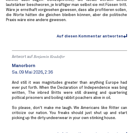
lautstärker beschworen, je kräftiger man selbst sie mit Füssen tritt.
Wäre je ernsthaft vorgesehen gewesen, dass alle profitieren sollen,
die Worte hätten die gleichen bleiben können, aber die politische
Praxis wäre eine andere gewesen.
Auf diesen Kommentar antworten
Antwort auf
Benjamin Kradolfer
Manorborn
Sa. 09 Mai 2026, 2:36
And still it was magnitudes greater than anything Europe had
ever put forth. When the Declaration of Independence was bing
written, The inbred Britts were still drawing and quartering
poltical prisoners and boiling rabbit poachers alive in oil.
So please, don't make me laugh. We Americans like Ritter can
criticize our nation. You freaks should just shut up and start
picking up the dirty undeerwear in your own stinking house.