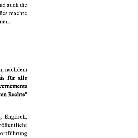
nd auch die
dies machte
nen.
nn, nachdem
is für alle
ernements
ten Rechte"
, Englisch,
öffentlicht
Fortführung