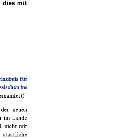
s dies mit
laubnis für
ssischen ins
gsmanifest).
 der neuen
en im Lande
. nicht mit
staatliche