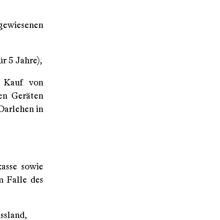
sgewiesenen
ür 5 Jahre),
m Kauf von
hen Geräten
Darlehen in
kasse sowie
m Falle des
ssland,