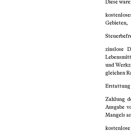
Diese waren
kostenlose
Gebieten,
Steuerbefre
zinslose 
Lebensmitt
und Werkze
gleichen R
Erstattung
Zahlung de
Ausgabe vo
Mangels an
kostenlose