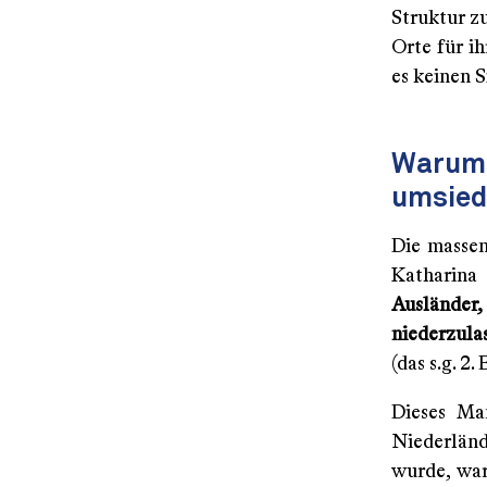
Struktur z
Orte für i
es keinen 
Warum 
umsied
Die massen
Katharina
Auslände
niederzulas
(das s.g. 2
Dieses Man
Niederländ
wurde, war