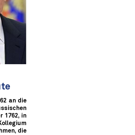
ute
762 an die
ussischen
 1762, in
Kollegium
hmen, die