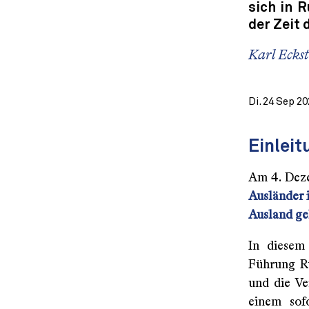
sich in R
der Zeit
Karl Eckst
Di. 24 Sep 2
Einleit
Am 4. Deze
Ausländer i
Ausland ge
In diesem
Führung Ru
und die Ve
einem sof