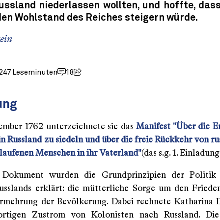
ussland niederlassen wollten, und hoffte, das
 den Wohlstand des Reiches steigern würde.
ein
024
7 Leseminuten
18
ung
mber 1762 unterzeichnete sie das
Manifest "Über die Er
n Russland zu siedeln und über die freie Rückkehr von ru
laufenen Menschen in ihr Vaterland"
(das s.g. 1. Einladun
 Dokument wurden die Grundprinzipien der Politik
sslands erklärt: die mütterliche Sorge um den Fried
rmehrung der Bevölkerung. Dabei rechnete Katharina II
ortigen Zustrom von Kolonisten nach Russland. Die 