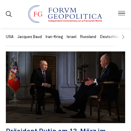
USA
Jacques Baud
Iran-Krieg
Israel
Russland
Deutschland
Ch