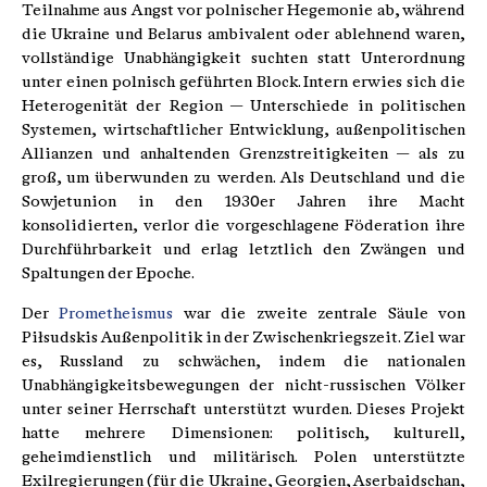
Teilnahme aus Angst vor polnischer Hegemonie ab, während
die Ukraine und Belarus ambivalent oder ablehnend waren,
vollständige Unabhängigkeit suchten statt Unterordnung
unter einen polnisch geführten Block. Intern erwies sich die
Heterogenität der Region — Unterschiede in politischen
Systemen, wirtschaftlicher Entwicklung, außenpolitischen
Allianzen und anhaltenden Grenzstreitigkeiten — als zu
groß, um überwunden zu werden. Als Deutschland und die
Sowjetunion in den 1930er Jahren ihre Macht
konsolidierten, verlor die vorgeschlagene Föderation ihre
Durchführbarkeit und erlag letztlich den Zwängen und
Spaltungen der Epoche.
Der
Prometheismus
war die zweite zentrale Säule von
Piłsudskis Außenpolitik in der Zwischenkriegszeit. Ziel war
es, Russland zu schwächen, indem die nationalen
Unabhängigkeitsbewegungen der nicht-russischen Völker
unter seiner Herrschaft unterstützt wurden. Dieses Projekt
hatte mehrere Dimensionen: politisch, kulturell,
geheimdienstlich und militärisch. Polen unterstützte
Exilregierungen (für die Ukraine, Georgien, Aserbaidschan,