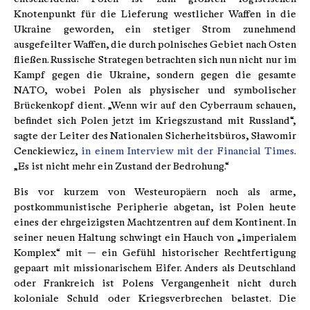
Knotenpunkt für die Lieferung westlicher Waffen in die
Ukraine geworden, ein stetiger Strom zunehmend
ausgefeilter Waffen, die durch polnisches Gebiet nach Osten
fließen. Russische Strategen betrachten sich nun nicht nur im
Kampf gegen die Ukraine, sondern gegen die gesamte
NATO, wobei Polen als physischer und symbolischer
Brückenkopf dient. „Wenn wir auf den Cyberraum schauen,
befindet sich Polen jetzt im Kriegszustand mit Russland“,
sagte der Leiter des Nationalen Sicherheitsbüros, Sławomir
Cenckiewicz,
in einem Interview mit der Financial Times
.
„Es ist nicht mehr ein Zustand der Bedrohung.“
Bis vor kurzem von Westeuropäern noch als arme,
postkommunistische Peripherie abgetan, ist Polen heute
eines der ehrgeizigsten Machtzentren auf dem Kontinent. In
seiner neuen Haltung schwingt ein Hauch von „imperialem
Komplex“ mit — ein Gefühl historischer Rechtfertigung
gepaart mit missionarischem Eifer. Anders als Deutschland
oder Frankreich ist Polens Vergangenheit nicht durch
koloniale Schuld oder Kriegsverbrechen belastet. Die