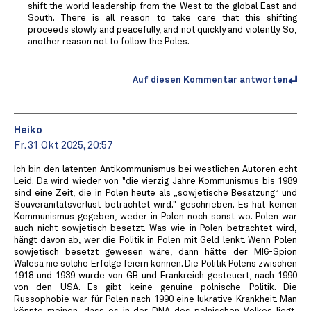
shift the world leadership from the West to the global East and
South. There is all reason to take care that this shifting
proceeds slowly and peacefully, and not quickly and violently. So,
another reason not to follow the Poles.
Auf diesen Kommentar antworten
Heiko
Fr. 31 Okt 2025, 20:57
Ich bin den latenten Antikommunismus bei westlichen Autoren echt
Leid. Da wird wieder von "die vierzig Jahre Kommunismus bis 1989
sind eine Zeit, die in Polen heute als „sowjetische Besatzung“ und
Souveränitätsverlust betrachtet wird." geschrieben. Es hat keinen
Kommunismus gegeben, weder in Polen noch sonst wo. Polen war
auch nicht sowjetisch besetzt. Was wie in Polen betrachtet wird,
hängt davon ab, wer die Politik in Polen mit Geld lenkt. Wenn Polen
sowjetisch besetzt gewesen wäre, dann hätte der MI6-Spion
Walesa nie solche Erfolge feiern können. Die Politik Polens zwischen
1918 und 1939 wurde von GB und Frankreich gesteuert, nach 1990
von den USA. Es gibt keine genuine polnische Politik. Die
Russophobie war für Polen nach 1990 eine lukrative Krankheit. Man