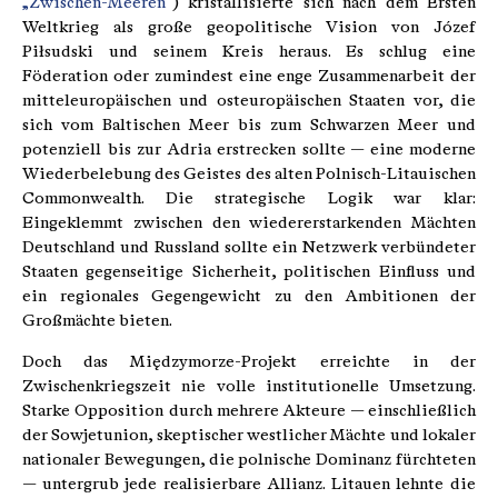
„Zwischen-Meeren“
) kristallisierte sich nach dem Ersten
Weltkrieg als große geopolitische Vision von Józef
Piłsudski und seinem Kreis heraus. Es schlug eine
Föderation oder zumindest eine enge Zusammenarbeit der
mitteleuropäischen und osteuropäischen Staaten vor, die
sich vom Baltischen Meer bis zum Schwarzen Meer und
potenziell bis zur Adria erstrecken sollte — eine moderne
Wiederbelebung des Geistes des alten Polnisch-Litauischen
Commonwealth. Die strategische Logik war klar:
Eingeklemmt zwischen den wiedererstarkenden Mächten
Deutschland und Russland sollte ein Netzwerk verbündeter
Staaten gegenseitige Sicherheit, politischen Einfluss und
ein regionales Gegengewicht zu den Ambitionen der
Großmächte bieten.
Doch das Międzymorze-Projekt erreichte in der
Zwischenkriegszeit nie volle institutionelle Umsetzung.
Starke Opposition durch mehrere Akteure — einschließlich
der Sowjetunion, skeptischer westlicher Mächte und lokaler
nationaler Bewegungen, die polnische Dominanz fürchteten
— untergrub jede realisierbare Allianz. Litauen lehnte die