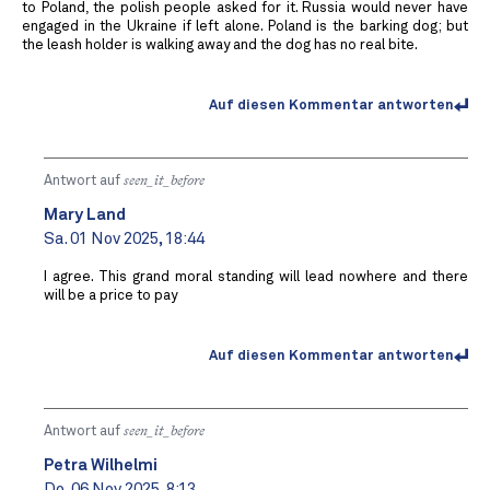
to Poland, the polish people asked for it. Russia would never have
engaged in the Ukraine if left alone. Poland is the barking dog; but
the leash holder is walking away and the dog has no real bite.
Auf diesen Kommentar antworten
Antwort auf
seen_it_before
Mary Land
Sa. 01 Nov 2025, 18:44
I agree. This grand moral standing will lead nowhere and there
will be a price to pay
Auf diesen Kommentar antworten
Antwort auf
seen_it_before
Petra Wilhelmi
Do. 06 Nov 2025, 8:13