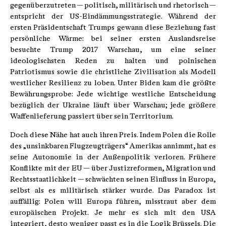
gegenüberzutreten — politisch, militärisch und rhetorisch —
entspricht der US-Eindämmungsstrategie. Während der
ersten Präsidentschaft Trumps gewann diese Beziehung fast
persönliche Wärme: bei seiner ersten Auslandsreise
besuchte Trump 2017 Warschau, um eine seiner
ideologischsten Reden zu halten und polnischen
Patriotismus sowie die christliche Zivilisation als Modell
westlicher Resilienz zu loben. Unter Biden kam die größte
Bewährungsprobe: Jede wichtige westliche Entscheidung
bezüglich der Ukraine läuft über Warschau; jede größere
Waffenlieferung passiert über sein Territorium.
Doch diese Nähe hat auch ihren Preis. Indem Polen die Rolle
des „unsinkbaren Flugzeugträgers“ Amerikas annimmt, hat es
seine Autonomie in der Außenpolitik verloren. Frühere
Konflikte mit der EU — über Justizreformen, Migration und
Rechtsstaatlichkeit — schwächten seinen Einfluss in Europa,
selbst als es militärisch stärker wurde. Das Paradox ist
auffällig: Polen will Europa führen, misstraut aber dem
europäischen Projekt. Je mehr es sich mit den USA
integriert, desto weniger passt es in die Logik Brüssels. Die