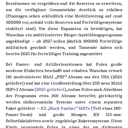
Berufsarmee zu vergrößern und die Reserven zu erweitern,
um die verfügbare Gesamtstärke deutlich zu erhöhen
(Planungen sehen schließlich eine Mobilisierung auf rund
300.000 vor, sobald volle Reserven und Freiwilligensysteme
etabliert sind). Um diese Expansion zu bewältigen, hat
Warschau ein ambitioniertes Bürger-Ausbildungsprogramm
angekündigt — ab 2027 sollen jährlich 100.000 Freiwillige
militärisch geschult werden, und Tausende haben sich
bereits 2025 für freiwilliges Training angemeldet.
Bei Panzer- und Artilleriesystemen hat Polen große
moderne Einheiten beschafft und erhalten. Warschau erwarb
116 modernisierte M1A1 „FEP“ Abrams aus den USA (2024
geliefert) und hat eine Großbestellung über 250 neue M1A2
SEPv3 Abrams (
2025 geliefert
), sodass Polen nach Abschluss
des Programms etwa 366 Abrams betreibt; gleichzeitig
werden südkoreanische Systeme unter einem separaten
Paket geliefert —
K2 „Black Panther“ MBTs
(Teil eines 180-
Panzer-Deals) und große Mengen K9 155-mm-
Selbstfahrlafetten sowie zugehörige Raketensysteme. Diese
Käufe verwandeln Polen in eines der am dichtesten