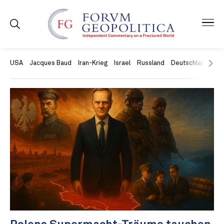
USA
Jacques Baud
Iran-Krieg
Israel
Russland
Deutschland
Ch