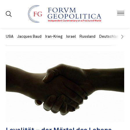
USA
Jacques Baud
Iran-Krieg
Israel
Russland
Deutschland
Ch