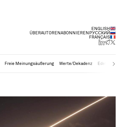
ENGLISH
ÜBER
AUTOREN
ABONNIEREN
РУССКИЙ
FRANÇAIS
Freie Meinungsäußerung
Werte/Dekadenz
Edelmetalle