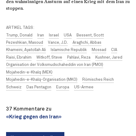
den wahnsinnigen Ansturm auf einen Krieg mit dem Iran zu
stoppen.
ARTIKEL TAGS:
Trump, Donald
Iran
Israel
USA
Bessent, Scott
Pezeshkian, Masoud
Vance, J.D.
Araghchi, Abbas
Khameini, Ayatollah Ali
Islamische Republik
Mossad
CIA
Raisi, Ebrahim
Witkoff, Steve
Pahlavi, Reza
Kushner, Jared
Organisation der Volksmudschaheddin von Iran (PMOI)
Mojahedin-e-Khalq (MEK)
Mojahedin-e-Khalq-Organisation (MKO)
Römisches Reich
Schweiz
Das Pentagon
Europa
US-Armee
37 Kommentare zu
«Krieg gegen den Iran»