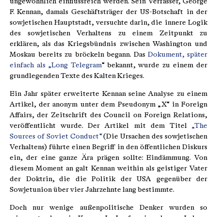
ungewöhnlich einflussreich werden. Sein Verfasser, George
F. Kennan, damals Geschäftsträger der US-Botschaft in der
sowjetischen Hauptstadt, versuchte darin, die innere Logik
des sowjetischen Verhaltens zu einem Zeitpunkt zu
erklären, als das Kriegsbündnis zwischen Washington und
Moskau bereits zu bröckeln begann. Das
Dokument, später
einfach als „Long Telegram
“ bekannt, wurde zu einem der
grundlegenden Texte des Kalten Krieges.
Ein Jahr später erweiterte Kennan seine Analyse zu einem
Artikel, der anonym unter dem Pseudonym „X“ in Foreign
Affairs, der Zeitschrift des Council on Foreign Relations,
veröffentlicht wurde. Der Artikel mit dem Titel
„The
Sources of Soviet Conduct“
(Die Ursachen des sowjetischen
Verhaltens) führte einen Begriff in den öffentlichen Diskurs
ein, der eine ganze Ära prägen sollte: Eindämmung. Von
diesem Moment an galt Kennan weithin als geistiger Vater
der Doktrin, die die Politik der USA gegenüber der
Sowjetunion über vier Jahrzehnte lang bestimmte.
Doch nur wenige außenpolitische Denker wurden so