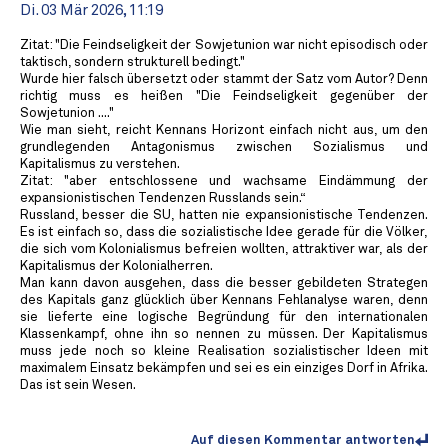
Di. 03 Mär 2026, 11:19
Zitat: "Die Feindseligkeit der Sowjetunion war nicht episodisch oder
taktisch, sondern strukturell bedingt."
Wurde hier falsch übersetzt oder stammt der Satz vom Autor? Denn
richtig muss es heißen "Die Feindseligkeit gegenüber der
Sowjetunion ...."
Wie man sieht, reicht Kennans Horizont einfach nicht aus, um den
grundlegenden Antagonismus zwischen Sozialismus und
Kapitalismus zu verstehen.
Zitat: "aber entschlossene und wachsame Eindämmung der
expansionistischen Tendenzen Russlands sein.“
Russland, besser die SU, hatten nie expansionistische Tendenzen.
Es ist einfach so, dass die sozialistische Idee gerade für die Völker,
die sich vom Kolonialismus befreien wollten, attraktiver war, als der
Kapitalismus der Kolonialherren.
Man kann davon ausgehen, dass die besser gebildeten Strategen
des Kapitals ganz glücklich über Kennans Fehlanalyse waren, denn
sie lieferte eine logische Begründung für den internationalen
Klassenkampf, ohne ihn so nennen zu müssen. Der Kapitalismus
muss jede noch so kleine Realisation sozialistischer Ideen mit
maximalem Einsatz bekämpfen und sei es ein einziges Dorf in Afrika.
Das ist sein Wesen.
Auf diesen Kommentar antworten