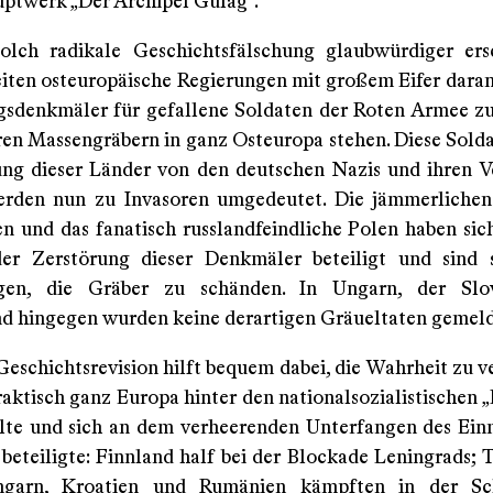
ptwerk „Der Archipel Gulag“.
olch radikale Geschichtsfälschung glaubwürdiger ers
eiten osteuropäische Regierungen mit großem Eifer daran,
gsdenkmäler für gefallene Soldaten der Roten Armee zu
ren Massengräbern in ganz Osteuropa stehen. Diese Soldat
ung dieser Länder von den deutschen Nazis und ihren 
erden nun zu Invasoren umgedeutet. Die jämmerlichen
en und das fanatisch russlandfeindliche Polen haben sic
der Zerstörung dieser Denkmäler beteiligt und sind 
gen, die Gräber zu schänden. In Ungarn, der Sl
d hingegen wurden keine derartigen Gräueltaten gemeld
eschichtsrevision hilft bequem dabei, die Wahrheit zu ve
raktisch ganz Europa hinter den nationalsozialistischen 
llte und sich an dem verheerenden Unterfangen des Ein
beteiligte: Finnland half bei der Blockade Leningrads; 
Ungarn, Kroatien und Rumänien kämpften in der S