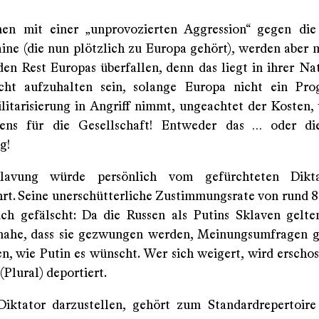
nen mit einer „unprovozierten Aggression“ gegen die
ine (die nun plötzlich zu Europa gehört), werden aber m
den Rest Europas überfallen, denn das liegt in ihrer Nat
cht aufzuhalten sein, solange Europa nicht ein Pr
litarisierung in Angriff nimmt, ungeachtet der Kosten,
ens für die Gesellschaft! Entweder das … oder die
g!
lavung würde persönlich vom gefürchteten Dikt
rt. Seine unerschütterliche Zustimmungsrate von rund 80
lich gefälscht: Da die Russen als Putins Sklaven gelten
ahe, dass sie gezwungen werden, Meinungsumfragen g
n, wie Putin es wünscht. Wer sich weigert, wird erschos
(Plural) deportiert.
Diktator darzustellen, gehört zum Standardrepertoire