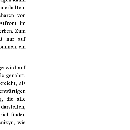
nlagen kaum
u erhalten,
charen von
Ostfront im
terben. Zum
ht nur auf
nommen, ein
ge wird auf
ie genährt,
reicht, als
genwärtigen
g, die alle
darstellen,
sich finden
enizyn, wie