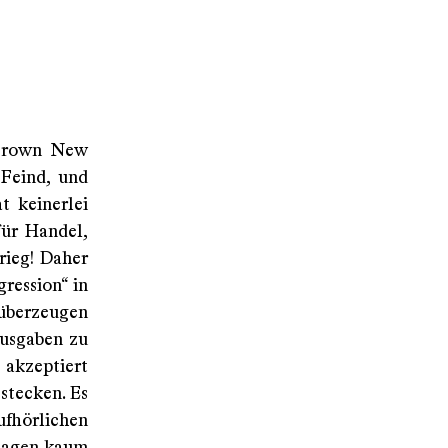
 Brown New
 Feind, und
t keinerlei
für Handel,
rieg! Daher
ression“ in
 überzeugen
ausgaben zu
 akzeptiert
 stecken. Es
ufhörlichen