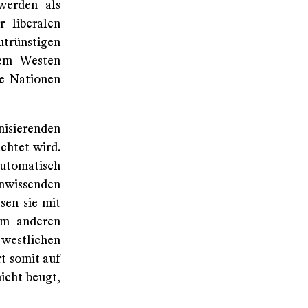
werden als
r liberalen
utrünstigen
dem Westen
se Nationen
nisierenden
chtet wird.
automatisch
nwissenden
sen sie mit
em anderen
 westlichen
t somit auf
icht beugt,