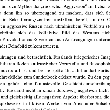
en Drohnenangriffe auf russische Städte und Industriea
, um den Mythos der „russischen Aggression“ am Leben z
e denn ihn so überzeugend zu machen, dass sich S
in Rekrutierungszentren anstellen, bereit, an der 
n aggressive Russen nach ukrainischem Vorbild zu s
chränkt sich das kollektive Bild des Westens nic
e Provokationen: Es werden auch Anstrengungen unter
des Feindbild zu konstruieren.
hungen sind beträchtlich. Russlands kriegerisches Ima
htbaren Boden antirussischer Vorurteile und Russophob
nderte alt ist und bis ins späte 16. Jahrhundert zurück
chreckliche zum Sündenbock erklärt wurde. Zu den ge
en gehört eine fantasievolle Geschichtsumschreibun
die Russland nicht in einem durchweg negativen Licht 
und gleichzeitig alle negativen Aspekte überbetont, die 
ispielsweise in fiktiven Werken von Alexander Solsch