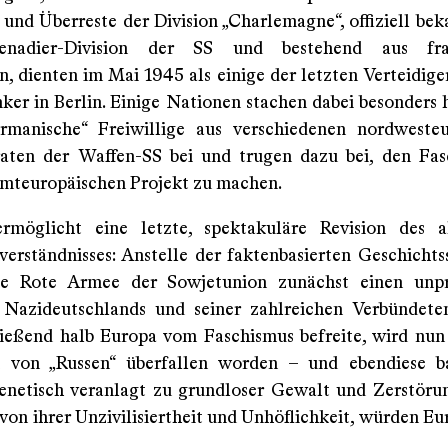
 und Überreste der Division „Charlemagne“, offiziell bek
enadier-Division der SS und bestehend aus fra
n, dienten im Mai 1945 als einige der letzten Verteidige
ker in Berlin. Einige Nationen stachen dabei besonders h
rmanische“ Freiwillige aus verschiedenen nordweste
aten der Waffen-SS bei und trugen dazu bei, den Fa
mteuropäischen Projekt zu machen.
ermöglicht eine letzte, spektakuläre Revision des a
verständnisses: Anstelle der faktenbasierten Geschichts
e Rote Armee der Sowjetunion zunächst einen unpr
 Nazideutschlands und seiner zahlreichen Verbündete
ießend halb Europa vom Faschismus befreite, wird nun
i von „Russen“ überfallen worden – und ebendiese ba
genetisch veranlagt zu grundloser Gewalt und Zerstöru
von ihrer Unzivilisiertheit und Unhöflichkeit, würden Eu