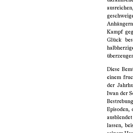
ukrainisch
ausreichen
geschweig
Anhängern 
Kampf gege
Glück bes
halbherzig
überzeugen
Diese Bemü
einem fruc
der Jahrhu
Iwan der S
Bestrebung
Episoden, 
ausblendet 
lassen, be