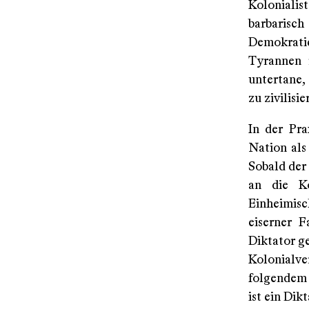
Koloniali
barbarisch
Demokratie
Tyrannen 
untertane,
zu zivilisie
In der Pra
Nation als
Sobald der
an die Ko
Einheimisc
eiserner 
Diktator ge
Kolonialver
folgendem 
ist ein Dikt