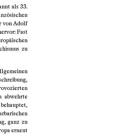
annt als 33.
nzösischen
r von Adolf
ervor: Fast
uropäischen
schismus zu
llgemeinen
schreibung,
ovozierten
n abwehrte
 behauptet,
rbarischen
ng, ganz zu
ropa erneut