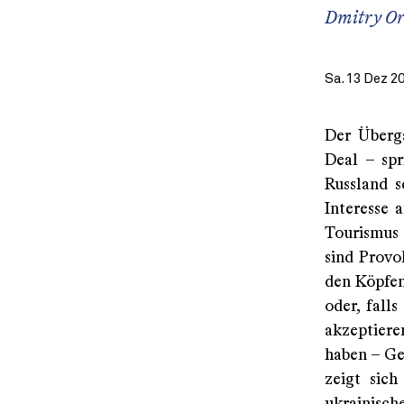
Dmitry Or
Sa. 13 Dez 2
Der Überg
Deal – spr
Russland s
Interesse 
Tourismus 
sind Provo
den Köpfen
oder, fall
akzeptiere
haben – Gel
zeigt sich