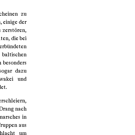
cheinen zu
 einige der
 zerstören,
en, die bei
Verbündeten
 baltischen
h besonders
sogar dazu
owakei und
et.
rschleiern,
„Drang nach
marsches in
Truppen aus
chlacht um