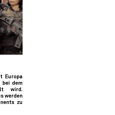
t Europa
, bei dem
lt wird.
us werden
inents zu