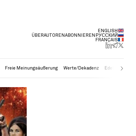
ENGLISH
ÜBER
AUTOREN
ABONNIEREN
РУССКИЙ
FRANÇAIS
Freie Meinungsäußerung
Werte/Dekadenz
Edelmetalle