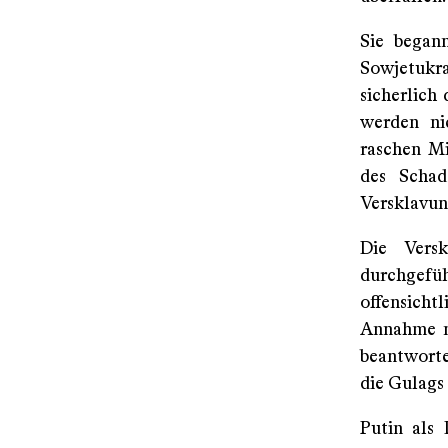
Sie began
Sowjetukra
sicherlich 
werden ni
raschen Mi
des Schad
Versklavun
Die Versk
durchgefüh
offensicht
Annahme n
beantworte
die Gulags 
Putin als 