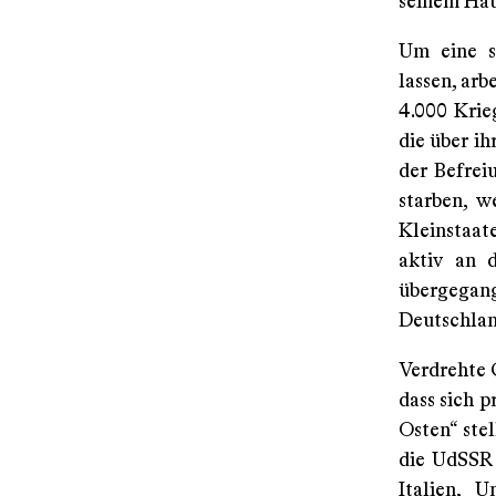
seinem Hau
Um eine s
lassen, arb
4.000 Krie
die über ih
der Befrei
starben, w
Kleinstaat
aktiv an 
übergegan
Deutschlan
Verdrehte G
dass sich p
Osten“ ste
die UdSSR 
Italien, 