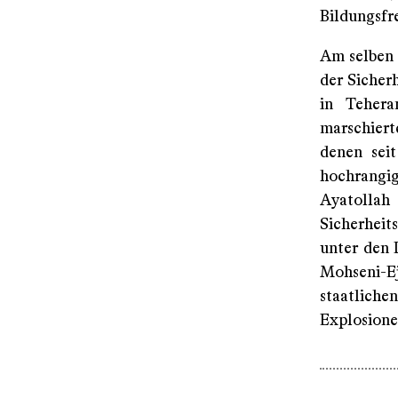
Bildungsfr
Am selben 
der Sicher
in Tehera
marschiert
denen sei
hochrangi
Ayatollah
Sicherheit
unter den 
Mohseni-E
staatliche
Explosione