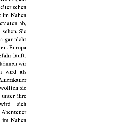
eiter sehen
ht im Nahen
staaten ab,
 sehen. Sie
a gar nicht
ren. Europa
efahr läuft,
 können wir
n wird als
 Amerikaner
wollten sie
 unter ihre
wird sich
e Abenteuer
al im Nahen