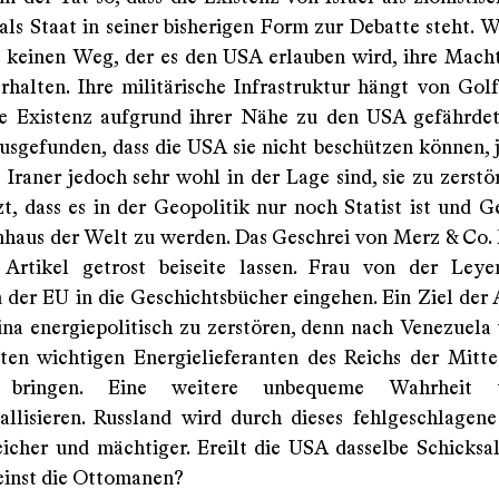
als Staat in seiner bisherigen Form zur Debatte steht. W
t keinen Weg, der es den USA erlauben wird, ihre Mac
rhalten. Ihre militärische Infrastruktur hängt von Golf
e Existenz aufgrund ihrer Nähe zu den USA gefährdet
usgefunden, dass die USA sie nicht beschützen können, j
 Iraner jedoch sehr wohl in der Lage sind, sie zu zerstö
zt, dass es in der Geopolitik nur noch Statist ist und G
aus der Welt zu werden. Das Geschrei von Merz & Co.
 Artikel getrost beiseite lassen. Frau von der Leye
n der EU in die Geschichtsbücher eingehen. Ein Ziel der
ina energiepolitisch zu zerstören, denn nach Venezuela 
ten wichtigen Energielieferanten des Reichs der Mitte
e bringen. Eine weitere unbequeme Wahrheit 
tallisieren. Russland wird durch dieses fehlgeschlagen
icher und mächtiger. Ereilt die USA dasselbe Schicks
einst die Ottomanen?