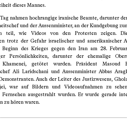
eiheit dieses Mannes.
Tag nahmen hochrangige iranische Beamte, darunter der
heitschef und der Aussenminister, an der Kundgebung z
n teil, wie Videos von den Protesten zeigen. D
en trotz der Gefahr israelischer und amerikanischer An
t Beginn des Krieges gegen den Iran am 28. Februa
ger Persönlichkeiten, darunter der ehemalige Ober
 Khamenei, getötet wurden. Präsident Masoud P
schef Ali Laridschani und Aussenminister Abbas Ara
Demonstranten. Auch der Leiter des Justizwesens, Gho
jei, war auf Bildern und Videoaufnahmen zu sehe
n Fernsehen ausgestrahlt wurden. Er wurde gerade inte
n zu hören waren.