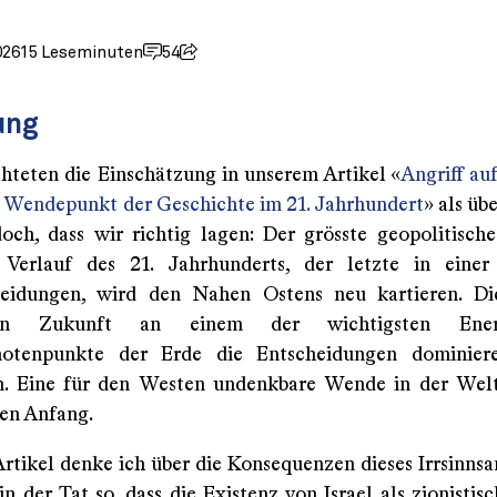
026
15 Leseminuten
54
ung
chteten die Einschätzung in unserem Artikel «
Angriff au
e Wendepunkt der Geschichte im 21. Jahrhundert
» als üb
doch, dass wir richtig lagen: Der grösste geopolitisch
n Verlauf des 21. Jahrhunderts, der letzte in einer
heidungen, wird den Nahen Ostens neu kartieren. Die
in Zukunft an einem der wichtigsten Ener
notenpunkte der Erde die Entscheidungen dominier
n. Eine für den Westen undenkbare Wende in der Wel
en Anfang.
rtikel denke ich über die Konsequenzen dieses Irrsinnsan
in der Tat so, dass die Existenz von Israel als zionistis