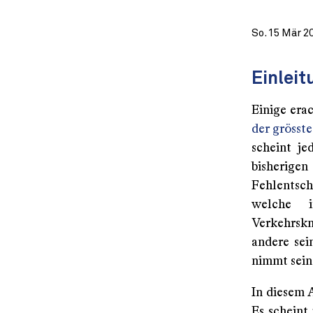
So. 15 Mär 2
Einleit
Einige era
der grösst
scheint je
bisherige
Fehlentsc
welche 
Verkehrsk
andere sei
nimmt sein
In diesem A
Es scheint 