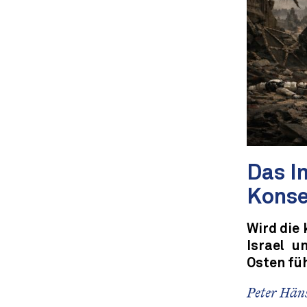
Das Im
Kons
Wird die
Israel u
Osten fü
Peter Häns