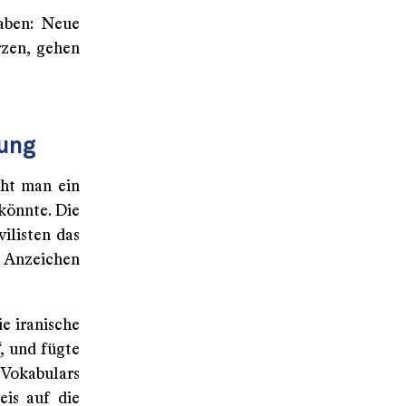
haben: Neue
rzen, gehen
rung
eht man ein
 könnte. Die
ilisten das
n Anzeichen
e iranische
, und fügte
 Vokabulars
eis auf die