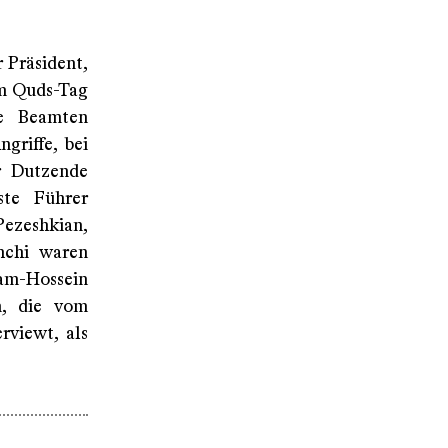
 Präsident,
um Quds-Tag
ie Beamten
griffe, bei
r Dutzende
ste Führer
ezeshkian,
ghchi waren
lam-Hossein
n, die vom
rviewt, als