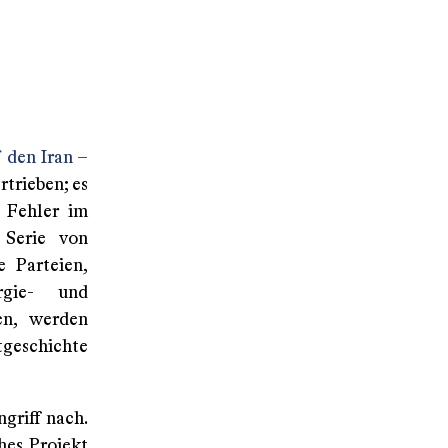
f den Iran –
ertrieben; es
e Fehler im
 Serie von
 Parteien,
gie- und
en, werden
tgeschichte
griff nach.
ches Projekt