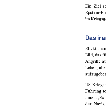
Ein Ziel s
Epstein-En
im Kriegsge
Das ira
Blickt man
Bild, das f
Angriffe a
Leben, abe
aufzugeben
US-Kriegsm
Führung se
hinzu: „So
der Nazis,