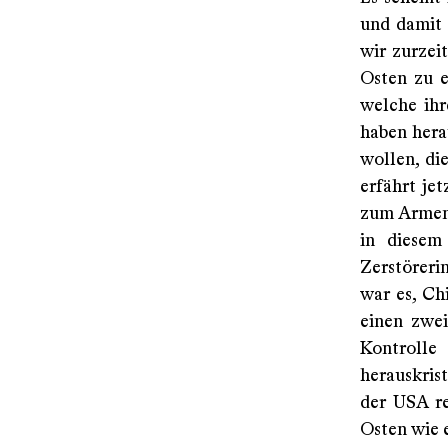
und damit 
wir zurzei
Osten zu e
welche ihr
haben hera
wollen, die
erfährt jet
zum Armenh
in diesem
Zerstöreri
war es, Ch
einen zwei
Kontroll
herauskris
der USA re
Osten wie 