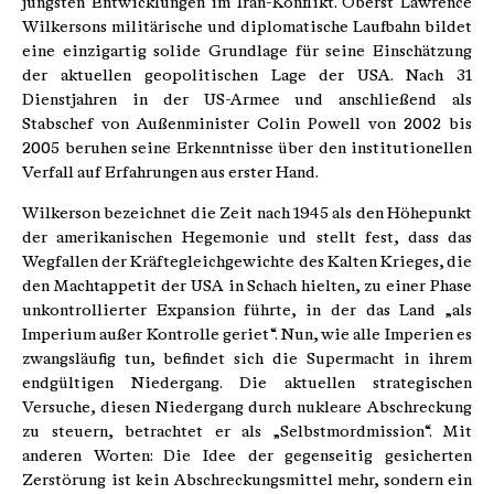
jüngsten Entwicklungen im Iran-Konflikt. Oberst Lawrence
Wilkersons militärische und diplomatische Laufbahn bildet
eine einzigartig solide Grundlage für seine Einschätzung
der aktuellen geopolitischen Lage der USA. Nach 31
Dienstjahren in der US-Armee und anschließend als
Stabschef von Außenminister Colin Powell von 2002 bis
2005 beruhen seine Erkenntnisse über den institutionellen
Verfall auf Erfahrungen aus erster Hand.
Wilkerson bezeichnet die Zeit nach 1945 als den Höhepunkt
der amerikanischen Hegemonie und stellt fest, dass das
Wegfallen der Kräftegleichgewichte des Kalten Krieges, die
den Machtappetit der USA in Schach hielten, zu einer Phase
unkontrollierter Expansion führte, in der das Land „als
Imperium außer Kontrolle geriet“. Nun, wie alle Imperien es
zwangsläufig tun, befindet sich die Supermacht in ihrem
endgültigen Niedergang. Die aktuellen strategischen
Versuche, diesen Niedergang durch nukleare Abschreckung
zu steuern, betrachtet er als „Selbstmordmission“. Mit
anderen Worten: Die Idee der gegenseitig gesicherten
Zerstörung ist kein Abschreckungsmittel mehr, sondern ein