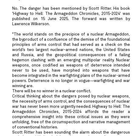
No. The danger has been mentioned by Scott Ritter. His book
'Highway to Hell: The Armageddon Chronicles, 2015-2024' was
published on 15 June 2025. The forward was written by
Lawrence Wilkerson.
"The world stands on the precipice of a nuclear Armageddon,
the byproduct of a confluence of the demise of the foundational
principles of arms control that had served as a check on the
world’s two largest nuclear-armed nations, the United States
and Russia, and the geopolitical consequences of a failing
hegemon clashing with an emerging multipolar reality. Nuclear
weapons, once codified as weapons of deterrence intended
never to be used, have morphed into weapons that have
become integrated in the warfighting plans of the nuclear-armed
powers. Deterrence is no longer in vogue―warfighting and war
winning are.
There will be no winner in a nuclear conflict.
Critical thinking about the dangers posed by nuclear weapons,
the necessity of arms control, and the consequences of nuclear
war has never been more urgently needed. Highway to Hell: The
Armageddon Chronicles, 2015-2024 affords the reader a
comprehensive insight into these critical issues as they were
unfolding, free of the circumspection and narrative management
of conventional histories.
Scott Ritter has been sounding the alarm about the dangerous