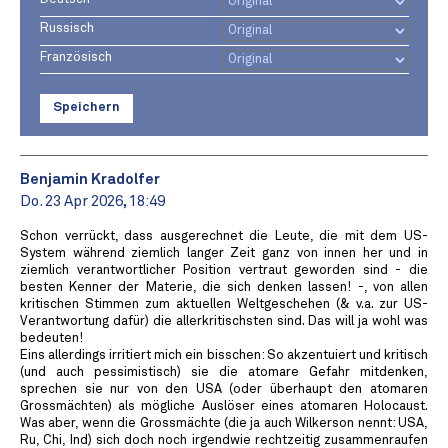
Russisch
Französisch
Speichern
Benjamin Kradolfer
Do. 23 Apr 2026, 18:49
Schon verrückt, dass ausgerechnet die Leute, die mit dem US-
System während ziemlich langer Zeit ganz von innen her und in
ziemlich verantwortlicher Position vertraut geworden sind - die
besten Kenner der Materie, die sich denken lassen! -, von allen
kritischen Stimmen zum aktuellen Weltgeschehen (& v.a. zur US-
Verantwortung dafür) die allerkritischsten sind. Das will ja wohl was
bedeuten!
Eins allerdings irritiert mich ein bisschen: So akzentuiert und kritisch
(und auch pessimistisch) sie die atomare Gefahr mitdenken,
sprechen sie nur von den USA (oder überhaupt den atomaren
Grossmächten) als mögliche Auslöser eines atomaren Holocaust.
Was aber, wenn die Grossmächte (die ja auch Wilkerson nennt: USA,
Ru, Chi, Ind) sich doch noch irgendwie rechtzeitig zusammenraufen