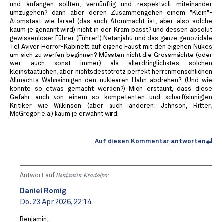
und anfangen sollten, vernünftig und respektvoll miteinander
umzugehen? dann aber deren Zusammengehen einem "Klein"-
Atomstaat wie Israel (das auch Atommacht ist, aber also solche
kaum je genannt wird) nicht in den Kram passt? und dessen absolut
gewissenloser Führer (Führer!) Netanjahu und das ganze genozidale
Tel Aviver Horror-Kabinett auf eigene Faust mit den eigenen Nukes
um sich zu werfen beginnen? Müssten nicht die Grossmächte (oder
wer auch sonst immer) als allerdringlichstes solchen
kleinstaatlichen, aber nichtsdestotrotz perfekt herrenmenschlichen
Allmachts-Wahnsinnigen den nuklearen Hahn abdrehen? (Und wie
könnte so etwas gemacht werden?) Mich erstaunt, dass diese
Gefahr auch von einem so kompetenten und scharf(sinnig)en
Kritiker wie Wilkinson (aber auch anderen: Johnson, Ritter,
McGregor e.a.) kaum je erwähnt wird.
Auf diesen Kommentar antworten
Antwort auf
Benjamin Kradolfer
Daniel Romig
Do. 23 Apr 2026, 22:14
Benjamin,