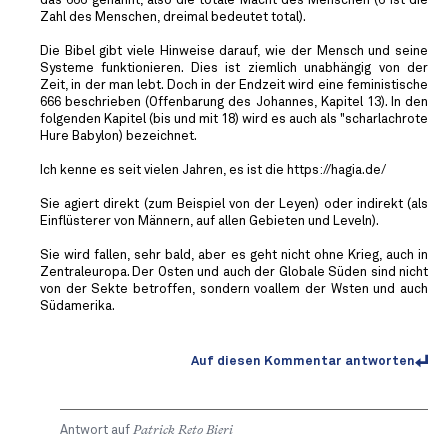
das 666 genannt, also die totale Macht des Menschen (6 ist die
Zahl des Menschen, dreimal bedeutet total).
Die Bibel gibt viele Hinweise darauf, wie der Mensch und seine
Systeme funktionieren. Dies ist ziemlich unabhängig von der
Zeit, in der man lebt. Doch in der Endzeit wird eine feministische
666 beschrieben (Offenbarung des Johannes, Kapitel 13). In den
folgenden Kapitel (bis und mit 18) wird es auch als "scharlachrote
Hure Babylon) bezeichnet.
Ich kenne es seit vielen Jahren, es ist die https://hagia.de/
Sie agiert direkt (zum Beispiel von der Leyen) oder indirekt (als
Einflüsterer von Männern, auf allen Gebieten und Leveln).
Sie wird fallen, sehr bald, aber es geht nicht ohne Krieg, auch in
Zentraleuropa. Der Osten und auch der Globale Süden sind nicht
von der Sekte betroffen, sondern voallem der Wsten und auch
Südamerika.
Auf diesen Kommentar antworten
Antwort auf
Patrick Reto Bieri