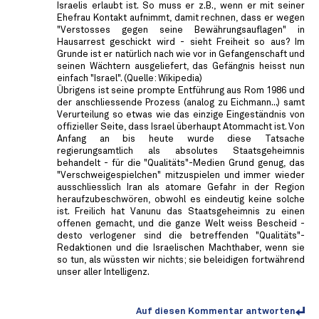
Israelis erlaubt ist. So muss er z.B., wenn er mit seiner
Ehefrau Kontakt aufnimmt, damit rechnen, dass er wegen
"Verstosses gegen seine Bewährungsauflagen" in
Hausarrest geschickt wird - sieht Freiheit so aus? Im
Grunde ist er natürlich nach wie vor in Gefangenschaft und
seinen Wächtern ausgeliefert, das Gefängnis heisst nun
einfach "Israel". (Quelle: Wikipedia)
Übrigens ist seine prompte Entführung aus Rom 1986 und
der anschliessende Prozess (analog zu Eichmann...) samt
Verurteilung so etwas wie das einzige Eingeständnis von
offizieller Seite, dass Israel überhaupt Atommacht ist. Von
Anfang an bis heute wurde diese Tatsache
regierungsamtlich als absolutes Staatsgeheimnis
behandelt - für die "Qualitäts"-Medien Grund genug, das
"Verschweigespielchen" mitzuspielen und immer wieder
ausschliesslich Iran als atomare Gefahr in der Region
heraufzubeschwören, obwohl es eindeutig keine solche
ist. Freilich hat Vanunu das Staatsgeheimnis zu einen
offenen gemacht, und die ganze Welt weiss Bescheid -
desto verlogener sind die betreffenden "Qualitäts"-
Redaktionen und die Israelischen Machthaber, wenn sie
so tun, als wüssten wir nichts; sie beleidigen fortwährend
unser aller Intelligenz.
Auf diesen Kommentar antworten