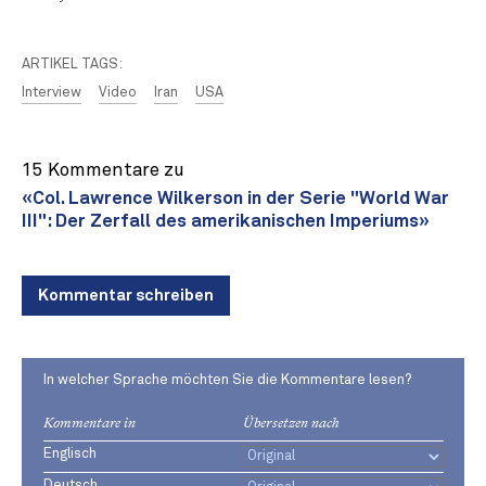
ARTIKEL TAGS:
Interview
Video
Iran
USA
15 Kommentare zu
«Col. Lawrence Wilkerson in der Serie "World War
III": Der Zerfall des amerikanischen Imperiums»
Kommentar schreiben
In welcher Sprache möchten Sie die Kommentare lesen?
Kommentare in
Übersetzen nach
Englisch
Deutsch