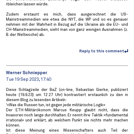
rbleichen lassen würde.
Zudem erstaunt es mich, dass ausgerechnet die US-
Mainstreammedien wie etwa die NYT, die WP und so es genauer
nehmen mit der Wahrheit in Bezug auf die Ukraine als die EU- und
CH-Mainstreammedien, sieht man von ganz wenigen Ausnahmen (z.
B. der Weltwoche) ab.
Reply to this comment
Werner Schniepper
Tue 19 Sep 2023, 17:40
Diese Schlagzeile der BaZ (on-line, Sebastian Gierke, publiziert
heute {19.9.23} um 12:27 Uhr) kontrastiert erstaunlich zu den in
diesem Blog zu lesenden Artikeln:
'«Was die Russen tun, ist gegen jede militärische Logik»
Der ETH-Militärökonom Marcus Keupp glaubt nicht, dass die
Invasoren noch lange durchhalten. Er nennt ihre Taktik «fundamental
irrational» und erklärt, ab welchem Punkt sie nichts mehr machen
können.
Ist diese Meinung eines Wissenschafters auch Teil der