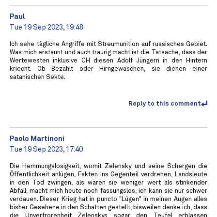
Paul
Tue 19 Sep 2023, 19:48
Ich sehe tägliche Angriffe mit Streumunition auf russisches Gebiet.
Was mich erstaunt und auch traurig macht ist die Tatsache, dass der
Wertewesten inklusive CH diesen Adolf Jüngern in den Hintern
kriecht. Ob Bezahlt oder Hirngewaschen, sie dienen einer
satanischen Sekte.
Reply to this comment
Paolo Martinoni
Tue 19 Sep 2023, 17:40
Die Hemmungslosigkeit, womit Zelensky und seine Schergen die
Öffentlichkeit anlügen, Fakten ins Gegenteil verdrehen, Landsleute
in den Tod zwingen, als wären sie weniger wert als stinkender
Abfall, macht mich heute noch fassungslos, ich kann sie nur schwer
verdauen. Dieser Krieg hat in puncto "Lügen" in meinen Augen alles
bisher Gesehene in den Schatten gestellt, bisweilen denke ich, dass
die Unverfrorenheit Zelenskys sogar den Teufel erblassen