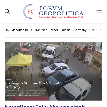
US
Jacques Baud
Iran War
Israel
Russia
Germany
China
Swit