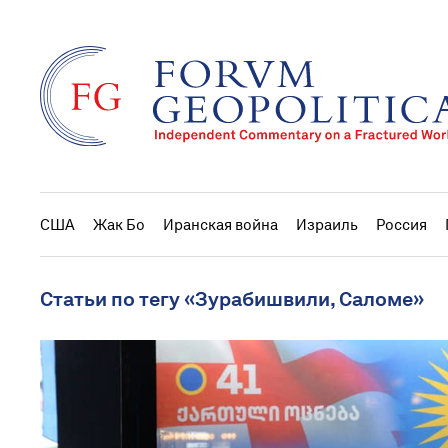
США
Жак Бо
Иранская война
Израиль
Россия
Статьи по тегу «Зурабишвили, Саломе»