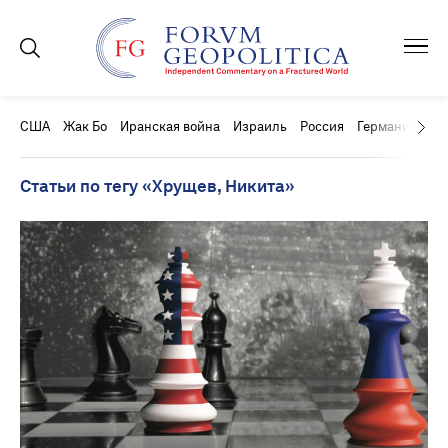
США
Жак Бо
Иранская война
Израиль
Россия
Германия
Ки
Статьи по тегу «Хрущев, Никита»