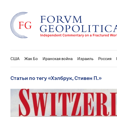
США
Жак Бо
Иранская война
Израиль
Россия
Статьи по тегу «Хэлбрук, Стивен П.»