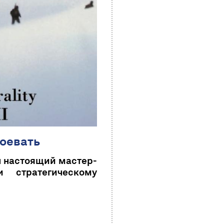
воевать
л настоящий мастер-
 стратегическому