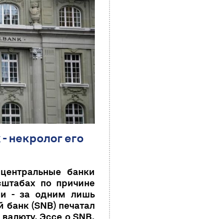
 некролог его
 центральные банки
сштабах по причине
ли - за одним лишь
 банк (SNB) печатал
 валюту. Эссе о SNB,