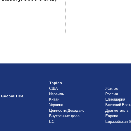
Topics
США
Жак Бо
Израиль
Россия
 Geopolitica
Китай
Швейцария
Украина
Ближний Вост
Ценности/Декаданс
Драгметаллы
Внутренние дела
Европа
ЕС
Евразийская б