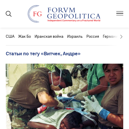
США
Жак Бо
Иранская война
Израиль
Россия
Германия
Ки
Статьи по тегу «Витчек, Андре»