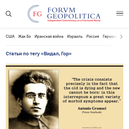
США
Жак Бо
Иранская война
Израиль
Россия
Германия
Ки
Статьи по тегу «Видал, Гор»