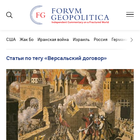
США
Жак Бо
Иранская война
Израиль
Россия
Германия
Ки
Статьи по тегу «Версальский договор»