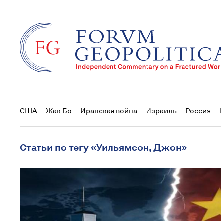
США
Жак Бо
Иранская война
Израиль
Россия
Статьи по тегу «Уильямсон, Джон»