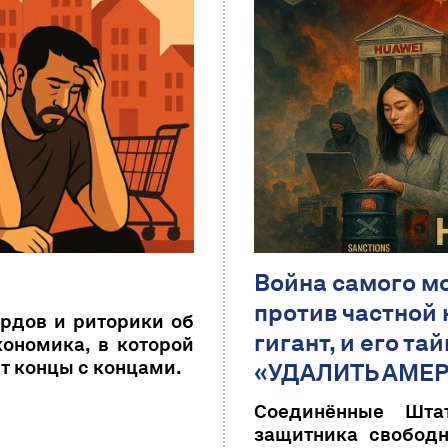
Война самого м
против частной
рдов и риторики об
гигант, и его т
кономика, в которой
т концы с концами.
«УДАЛИТЬ АМЕ
Соединённые Шта
защитника свободн