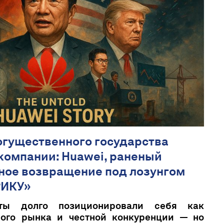
огущественного государства
 компании: Huawei, раненый
айное возвращение под лозунгом
РИКУ»
ты долго позиционировали себя как
ого рынка и честной конкуренции — но