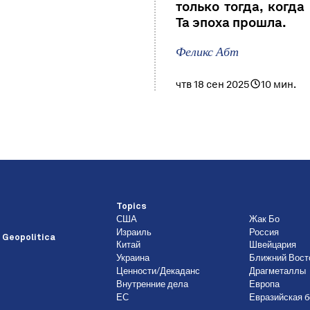
только тогда, когд
Та эпоха прошла.
Феликс Абт
чтв 18 сен 2025
10 мин.
Topics
США
Жак Бо
Израиль
Россия
 Geopolitica
Китай
Швейцария
Украина
Ближний Вост
Ценности/Декаданс
Драгметаллы
Внутренние дела
Европа
ЕС
Евразийская б