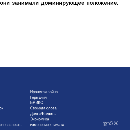
а они занимали доминирующее положение.
Иранская война
Германия
БРИКС
ок
Свобода слова
Долги/Валюты
Экономика
езопасность
изменение климата