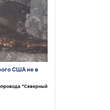
рого США не в
зопровода "Северный