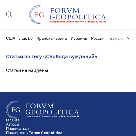
США
Жак Бо
Иранская война
Израиль
Россия
Германия
Ки
Статьи по тегу «Свобода суждений»
Статьи не найдены
О сайте
Авторы
Подписаться
Поддержать Forum Geopolitica