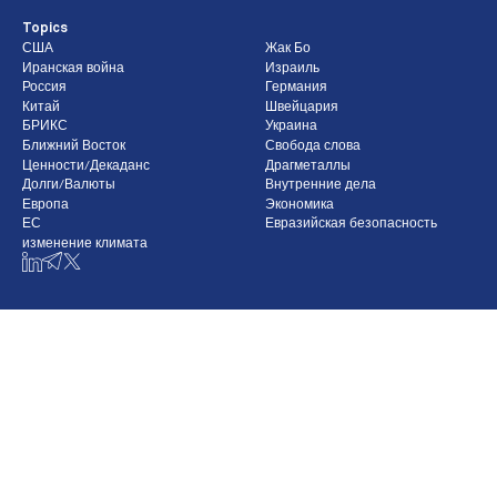
Topics
США
Жак Бо
Иранская война
Израиль
Россия
Германия
Китай
Швейцария
БРИКС
Украина
Ближний Восток
Свобода слова
Ценности/Декаданс
Драгметаллы
Долги/Валюты
Внутренние дела
Европа
Экономика
ЕС
Евразийская безопасность
изменение климата