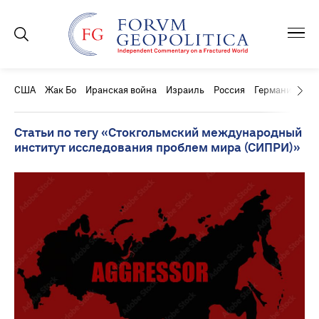
США
Жак Бо
Иранская война
Израиль
Россия
Германия
Ки
Статьи по тегу «Стокгольмский международный
институт исследования проблем мира (СИПРИ)»