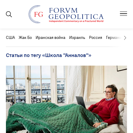
США
Жак Бо
Иранская война
Израиль
Россия
Германия
Ки
Статьи по тегу «Школа "Анналов"»