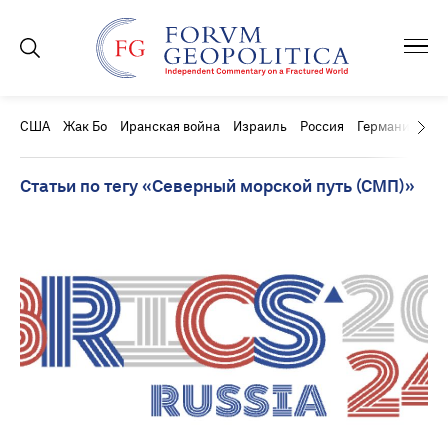
США
Жак Бо
Иранская война
Израиль
Россия
Германия
Ки
Статьи по тегу «Северный морской путь (СМП)»