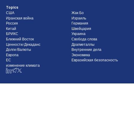
Topics
США
Жак Бо
Иранская война
Израиль
Россия
Германия
Китай
Швейцария
БРИКС
Украина
Ближний Восток
Свобода слова
Ценности/Декаданс
Драгметаллы
Долги/Валюты
Внутренние дела
Европа
Экономика
ЕС
Евразийская безопасность
изменение климата