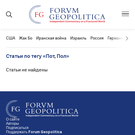
США
Жак Бо
Иранская война
Израиль
Россия
Германия
Ки
Статьи по тегу «Пот, Пол»
Статьи не найдены
О сайте
Авторы
Подписаться
Поддержать Forum Geopolitica