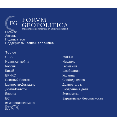
О сайте
Авторы
Подписаться
Поддержать Forum Geopolitica
Topics
США
Жак Бо
Иранская война
Израиль
Россия
Германия
Китай
Швейцария
БРИКС
Украина
Ближний Восток
Свобода слова
Ценности/Декаданс
Драгметаллы
Долги/Валюты
Внутренние дела
Европа
Экономика
ЕС
Евразийская безопасность
изменение климата