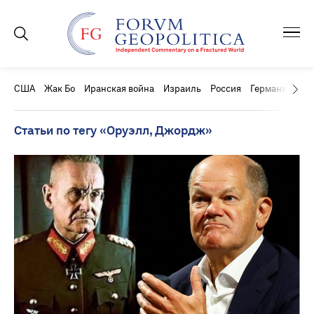
США
Жак Бо
Иранская война
Израиль
Россия
Германия
Ки
Статьи по тегу «Оруэлл, Джордж»