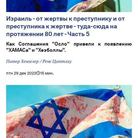
Израиль - от жертвы к преступнику и от
преступника к жертве - туда-сюда на
протяжении 80 лет - Часть 5
Как Соглашения "Осло" привели к появлению
"ХАМАСа" и "Хезболлы".
Питер Хензелер / Рене Циттлау
птн 29 дек 2023
15 мин.