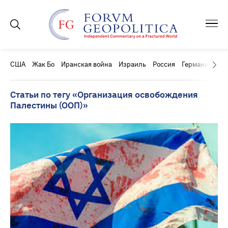
США
Жак Бо
Иранская война
Израиль
Россия
Германия
Ки
Статьи по тегу «Организация освобождения
Палестины (ООП)»