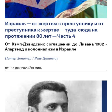
Израиль — от жертвы к преступнику и от
преступника к жертве — туда-сюда на
протяжении 80 лет — Часть 4
От Кэмп-Дэвидских соглашений до Ливана 1982 -
Апартеид и колониализм в Израиле
Питер Хензелер / Рене Циттлау
птн 15 дек 2023
9 мин.