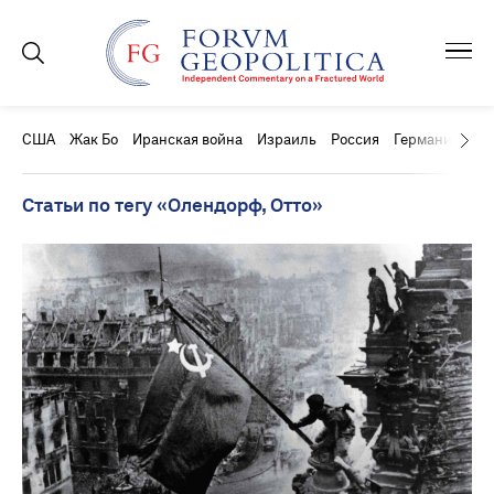
США
Жак Бо
Иранская война
Израиль
Россия
Германия
Ки
Статьи по тегу «Олендорф, Отто»