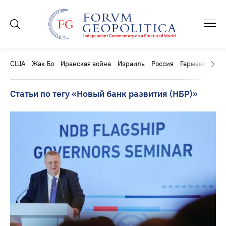
США
Жак Бо
Иранская война
Израиль
Россия
Германия
Ки
Статьи по тегу «Новый банк развития (НБР)»