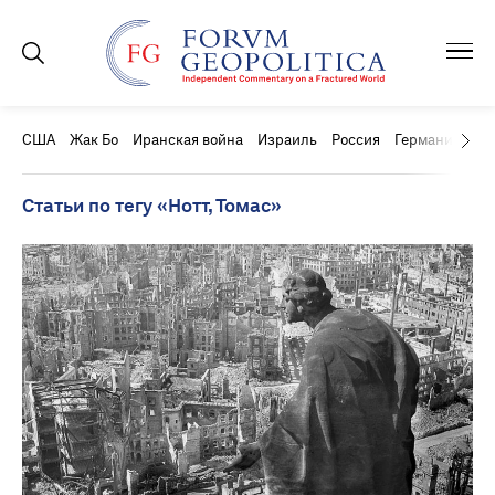
США
Жак Бо
Иранская война
Израиль
Россия
Германия
Ки
Статьи по тегу «Нотт, Томас»